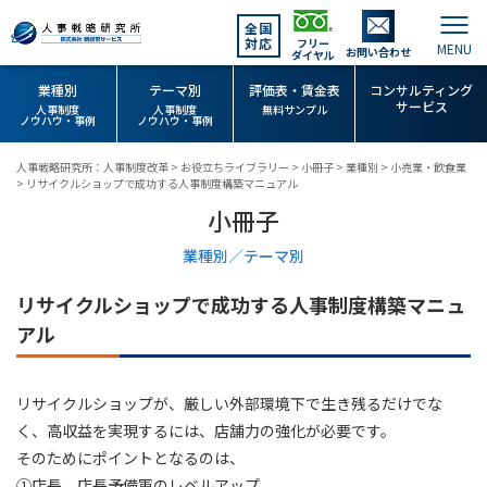
全国
対応
フリー
お問い合わせ
ダイヤル
業種別
テーマ別
評価表・賃金表
コンサルティング
サービス
人事制度
人事制度
無料サンプル
ノウハウ・事例
ノウハウ・事例
人事戦略研究所：人事制度改革
>
お役立ちライブラリー
>
小冊子
>
業種別
>
小売業・飲食業
>
リサイクルショップで成功する人事制度構築マニュアル
小冊子
業種別／テーマ別
リサイクルショップで成功する人事制度構築マニュ
アル
リサイクルショップが、厳しい外部環境下で生き残るだけでな
く、高収益を実現するには、店舗力の強化が必要です。
そのためにポイントとなるのは、
①店長、店長予備軍のレベルアップ