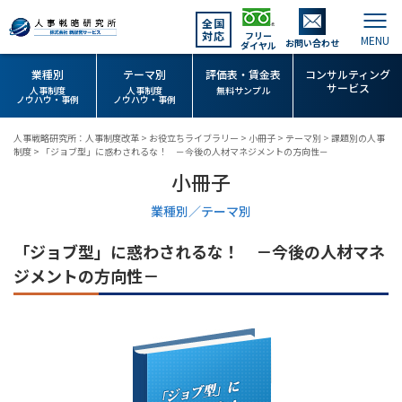
全国
対応
フリー
お問い合わせ
ダイヤル
業種別
テーマ別
評価表・賃金表
コンサルティング
サービス
人事制度
人事制度
無料サンプル
ノウハウ・事例
ノウハウ・事例
人事戦略研究所：人事制度改革
>
お役立ちライブラリー
>
小冊子
>
テーマ別
>
課題別の人事
制度
>
「ジョブ型」に惑わされるな！ －今後の人材マネジメントの方向性－
小冊子
業種別／テーマ別
「ジョブ型」に惑わされるな！ －今後の人材マネ
ジメントの方向性－