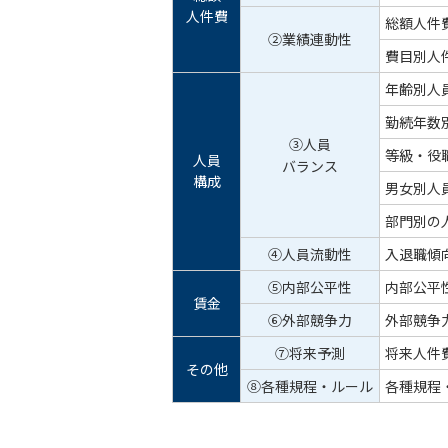
人件費
総額人件
②業績連動性
費目別人
年齢別人
勤続年数
③人員
等級・役
人員
バランス
構成
男女別人
部門別の
④人員流動性
入退職傾
⑤内部公平性
内部公平
賃金
⑥外部競争力
外部競争
⑦将来予測
将来人件
その他
⑧各種規程・ルール
各種規程