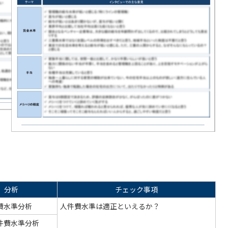
分析
チェック事項
費水準分析
人件費水準は適正といえるか？
件費水準分析