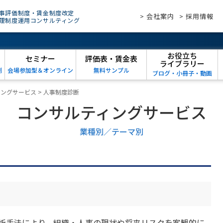
事評価制度・賃金制度改定
> 会社案内
> 採用情報
理制度運用コンサルティング
お役立ち
セミナー
評価表・賃金表
ライブラリー
例
会場参加型＆オンライン
無料サンプル
ブログ・小冊子・動画
ィングサービス
>
人事制度診断
コンサルティングサービス
業種別／テーマ別
析手法により、組織・人事の現状や将来リスクを客観的に