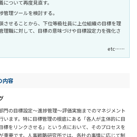
義について再度見直す。
捗管理ツールを検討する。
鎖させることから、下位等級社員に上位組織の目標を理
管理職に対して、目標の意味づけや目標設定力を強化さ
etc……
の内容
グ
部門の目標設定～進捗管理～評価実施までのマネジメント
行います。特に目標管理の根底にある「各人が主体的に目
目標をリンクさせる」という点において、そのプロセスを
が重要です。人事戦略研究所では、各社の事情に応じて制