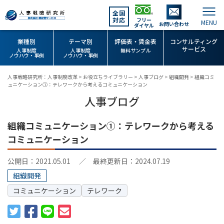
全国
対応
フリー
お問い合わせ
ダイヤル
業種別
テーマ別
評価表・賃金表
コンサルティング
サービス
人事制度
人事制度
無料サンプル
ノウハウ・事例
ノウハウ・事例
人事戦略研究所：人事制度改革
>
お役立ちライブラリー
>
人事ブログ
>
組織開発
>
組織コミ
ュニケーション①：テレワークから考えるコミュニケーション
人事ブログ
組織コミュニケーション①：テレワークから考える
コミュニケーション
公開日：2021.05.01
／ 最終更新日：2024.07.19
組織開発
コミュニケーション
テレワーク