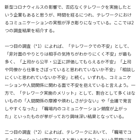
新型コロナウィルスの影響で、否応なくテレワークを実施したと
いう企業もあると思うが、時間を経るにつれ、テレワークにおけ
るコミュニケーションの実態が浮き彫りになっている。ここでは2
つの調査結果を紹介する。
一つ目の調査（*1）によれば、「テレワークでの不安」として、
「非対面のやりとりは相手の気持ちがわかりにくく不安」が最も
多く、「上司から公平・公正に評価してもらえるか不安」「上司
や同僚から仕事をさぼっていると思われていないか不安」「相談し
にくいと思われていないか不安」と続く。いずれも、コミュニケ
ーションや人間関係に関わる面で不安を抱えていると言えよう。一
方で、「テレワーク実施のメリット」として、割合として多くはな
いものの「人間関係の摩擦や煩わしさが少ない」や「会議で発言
しやすくなった」「職場内のコミュニケーション頻度が上がっ
た」といったものが挙がっており興味深い結果となっている。
二つ目の調査（*2）によれば、テレワークにおいて、「職場でコ
ミュニケーションは取れていると思いますか？」という質問に対