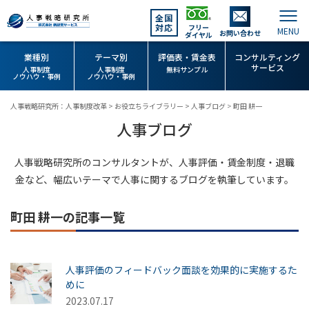
全国
対応
フリー
お問い合わせ
ダイヤル
業種別
テーマ別
評価表・賃金表
コンサルティング
サービス
人事制度
人事制度
無料サンプル
ノウハウ・事例
ノウハウ・事例
人事戦略研究所：人事制度改革
>
お役立ちライブラリー
>
人事ブログ
>
町田 耕一
人事ブログ
人事戦略研究所のコンサルタントが、人事評価・賃金制度・退職
金など、幅広いテーマで人事に関するブログを執筆しています。
町田 耕一の記事一覧
人事評価のフィードバック面談を効果的に実施するた
めに
2023.07.17