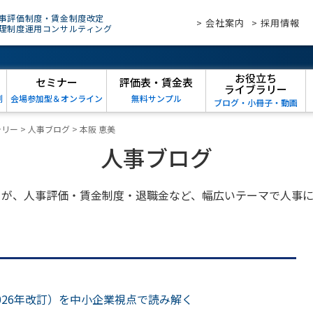
事評価制度・賃金制度改定
> 会社案内
> 採用情報
理制度運用コンサルティング
お役立ち
セミナー
評価表・賃金表
ライブラリー
例
会場参加型＆オンライン
無料サンプル
ブログ・小冊子・動画
ラリー
>
人事ブログ
>
本阪 恵美
人事ブログ
トが、人事評価・賃金制度・退職金など、幅広いテーマで人事に
026年改訂）を中小企業視点で読み解く