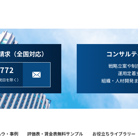
請求（全国対応）
コンサルテ
戦略立案や制
-772
運用定着
祝日を除く）
組織・人材開発
ハウ・事例
評価表・賃金表無料サンプル
お役立ちライブラリー