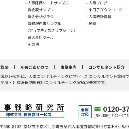
人事評価シートサンプル
人事ブログ
賃金表サンプル
小冊子ダウンロード
賃金分析グラフ
人事統計資料
職務記述書サンプル
動画
（ジョブディスクリプション）
導入運用ツール
その他
社概要
所長ごあいさつ
事業案内
コンサルタント紹介
事戦略研究所は、人事コンサルティングに特化したコンサルタント集団
事制度・目標管理制度運用コンサルティング実績が豊富です。
0120-3
全国
対応
[受付時間] 9:00～1
〒600-8102 京都市下京区河原町五条西入本覚寺前町830 京都EHビル6