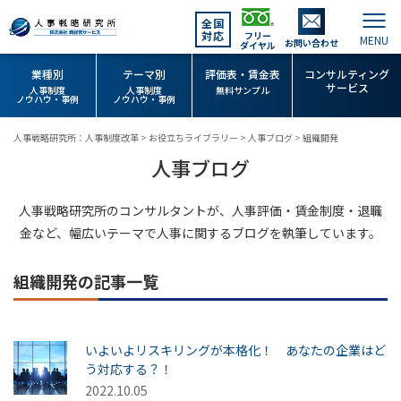
全国
対応
フリー
お問い合わせ
ダイヤル
業種別
テーマ別
評価表・賃金表
コンサルティング
サービス
人事制度
人事制度
無料サンプル
ノウハウ・事例
ノウハウ・事例
人事戦略研究所：人事制度改革
>
お役立ちライブラリー
>
人事ブログ
>
組織開発
人事ブログ
人事戦略研究所のコンサルタントが、人事評価・賃金制度・退職
金など、幅広いテーマで人事に関するブログを執筆しています。
組織開発の記事一覧
いよいよリスキリングが本格化！ あなたの企業はど
う対応する？！
2022.10.05