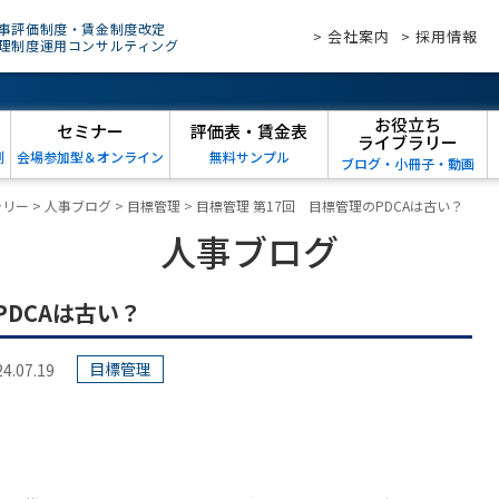
事評価制度・賃金制度改定
> 会社案内
> 採用情報
理制度運用コンサルティング
お役立ち
セミナー
評価表・賃金表
ライブラリー
例
会場参加型＆オンライン
無料サンプル
ブログ・小冊子・動画
ラリー
>
人事ブログ
>
目標管理
>
目標管理 第17回 目標管理のPDCAは古い？
人事ブログ
PDCAは古い？
目標管理
07.19