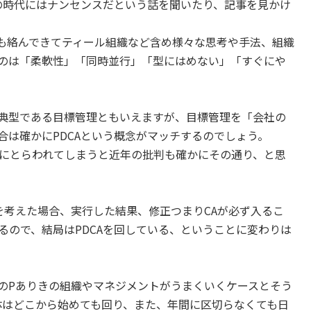
今の時代にはナンセンスだという話を聞いたり、記事を見かけ
も絡んできてティール組織など含め様々な思考や手法、組織
のは「柔軟性」「同時並行」「型にはめない」「すぐにや
Aの典型である目標管理ともいえますが、目標管理を「会社の
合は確かにPDCAという概念がマッチするのでしょう。
れにとらわれてしまうと近年の批判も確かにその通り、と思
を考えた場合、実行した結果、修正つまりCAが必ず入るこ
るので、結局はPDCAを回している、ということに変わりは
のPありきの組織やマネジメントがうまくいくケースとそう
自体はどこから始めても回り、また、年間に区切らなくても日