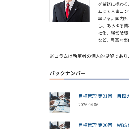
グ業務に携わる
ムにて人事コン
率いる。国内外
し、あらゆる業
社化、経営破綻
など、豊富な事
※コラムは執筆者の個人的見解であり
バックナンバー
目標管理 第21回 目
2026.04.06
目標管理 第20回 WBSとGa