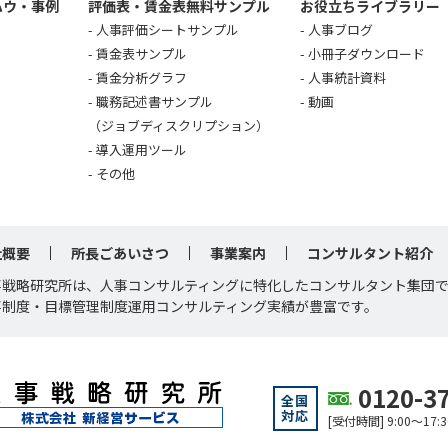
ハウ・事例
評価表・賃金表無料サンプル
お役立ちライブラリー
人事評価シートサンプル
人事ブログ
賃金表サンプル
小冊子ダウンロード
賃金分析グラフ
人事統計資料
職務記述書サンプル
動画
（ジョブディスクリプション）
導入運用ツール
その他
社概要
所長ごあいさつ
事業案内
コンサルタント紹介
事戦略研究所は、人事コンサルティングに特化したコンサルタント集団
事制度・目標管理制度運用コンサルティング実績が豊富です。
0120-3
全国
対応
[受付時間] 9:00～1