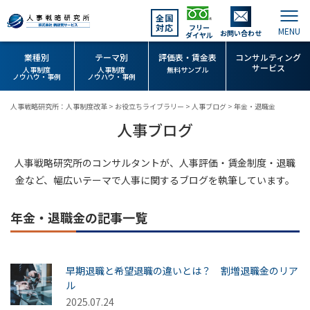
全国
対応
フリー
お問い合わせ
ダイヤル
業種別
テーマ別
評価表・賃金表
コンサルティング
サービス
人事制度
人事制度
無料サンプル
ノウハウ・事例
ノウハウ・事例
人事戦略研究所：人事制度改革
>
お役立ちライブラリー
>
人事ブログ
>
年金・退職金
人事ブログ
人事戦略研究所のコンサルタントが、人事評価・賃金制度・退職
金など、幅広いテーマで人事に関するブログを執筆しています。
年金・退職金の記事一覧
早期退職と希望退職の違いとは？ 割増退職金のリア
ル
2025.07.24