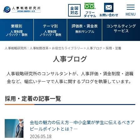
全国
対応
フリー
お問い合わせ
ダイヤル
業種別
テーマ別
評価表・賃金表
コンサルティング
サービス
人事制度
人事制度
無料サンプル
ノウハウ・事例
ノウハウ・事例
人事戦略研究所：人事制度改革
>
お役立ちライブラリー
>
人事ブログ
>
採用・定着
人事ブログ
人事戦略研究所のコンサルタントが、人事評価・賃金制度・退職
金など、幅広いテーマで人事に関するブログを執筆しています。
採用・定着の記事一覧
会社の魅力の伝え方―中小企業が学生に伝えるべきア
ピールポイントとは？―
2026.05.18