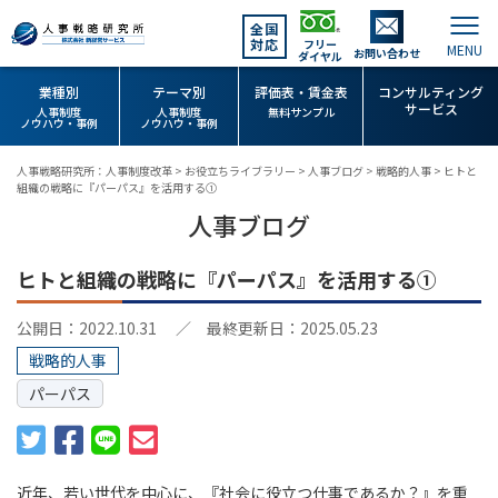
全国
対応
フリー
お問い合わせ
ダイヤル
業種別
テーマ別
評価表・賃金表
コンサルティング
サービス
人事制度
人事制度
無料サンプル
ノウハウ・事例
ノウハウ・事例
人事戦略研究所：人事制度改革
>
お役立ちライブラリー
>
人事ブログ
>
戦略的人事
>
ヒトと
組織の戦略に『パーパス』を活用する①
人事ブログ
ヒトと組織の戦略に『パーパス』を活用する①
公開日：2022.10.31
／ 最終更新日：2025.05.23
戦略的人事
パーパス
近年、若い世代を中心に、『社会に役立つ仕事であるか？』を重