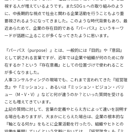
視する人が増えているようです。またSDGｓへの取り組みのよう
に、中長期的な視点で社会と関わる企業活動を行うこともより重
要視されるようになってきました。このような時代背景もあり、最
近あらためて、企業の存在目的である『パーパス』というキーワ
ードが話題に上ることが多くなってきたように思います。
『パーパス（purpose）』とは、一般的には『目的』や『意図』
として訳される言葉ですが、近年では企業や組織が何のために存
在するか？という『存在意義』としての位置づけで使われること
が多くなりました。
人事コンサルティングの現場でも、これまで言われてきた『経営理
念』や『ミッション』、あるいは『ミッション・ビジョン・バリ
ュー（M・V・V）』などと何が違うのか？といった質問を受ける
ことも増えてきています。
上記の質問に対して、言葉の定義やとらえ方によって違いを説明す
る場合もありますが、大まかにとらえた場合は、企業の根本的な
『軸となる何か』をもとに企業活動を行ったり、組織やヒトとの
協働を展開していくという文脈においては、『経営理念』も『ミ