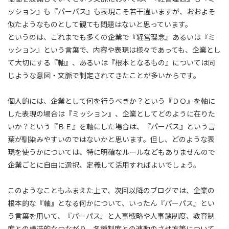
ッション』も『パーパス』も表現こそ若干違いますが、おおよそ
似たようなものとして観ても問題はないと思っています。
というのは、これまでも多くの企業で『経営理念』あるいは『ミ
ッション』という言葉で、内容や表現は様々であっても、企業とし
て大切にする『軸』、あるいは『根本となるもの』については同
じような意図・文脈で制定されてきたことが多いからです。
個人的には、企業として何を行うべきか？という『ＤＯ』を軸に
した表現の場合は『ミッション』、企業としてどのように在りた
いか？という『ＢＥ』を軸にした場合は、『パーパス』という言
葉が馴染みやすいのではないかと思います。但し、どのような表
現を使うかについては、特に明確なルールなどもありませんので
企業ごとに自由に選択、定義して活用すればよいでしょう。
このようなこともふまえた上で、次回以降のブログでは、企業の
根本的な『軸』となる何かについて、いったん『パーパス』とい
う言葉を用いて、『パーパス』と人事戦略や人事諸制度、教育制
度との構造的なつながり、各種制度との連動のさせ方等について