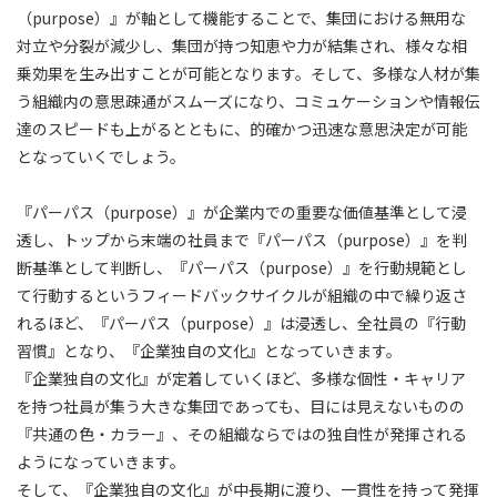
（purpose）』が軸として機能することで、集団における無用な
対立や分裂が減少し、集団が持つ知恵や力が結集され、様々な相
乗効果を生み出すことが可能となります。そして、多様な人材が集
う組織内の意思疎通がスムーズになり、コミュケーションや情報伝
達のスピードも上がるとともに、的確かつ迅速な意思決定が可能
となっていくでしょう。
『パーパス（purpose）』が企業内での重要な価値基準として浸
透し、トップから末端の社員まで『パーパス（purpose）』を判
断基準として判断し、『パーパス（purpose）』を行動規範とし
て行動するというフィードバックサイクルが組織の中で繰り返さ
れるほど、『パーパス（purpose）』は浸透し、全社員の『行動
習慣』となり、『企業独自の文化』となっていきます。
『企業独自の文化』が定着していくほど、多様な個性・キャリア
を持つ社員が集う大きな集団であっても、目には見えないものの
『共通の色・カラー』、その組織ならではの独自性が発揮される
ようになっていきます。
そして、『企業独自の文化』が中長期に渡り、一貫性を持って発揮