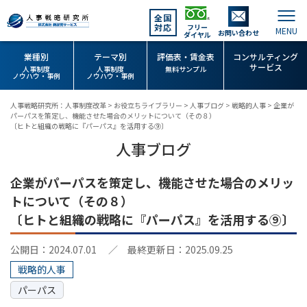
全国
対応
フリー
お問い合わせ
ダイヤル
業種別
テーマ別
評価表・賃金表
コンサルティング
サービス
人事制度
人事制度
無料サンプル
ノウハウ・事例
ノウハウ・事例
人事戦略研究所：人事制度改革
>
お役立ちライブラリー
>
人事ブログ
>
戦略的人事
>
企業が
パーパスを策定し、機能させた場合のメリットについて（その８）
〔ヒトと組織の戦略に『パーパス』を活用する⑨〕
人事ブログ
企業がパーパスを策定し、機能させた場合のメリッ
トについて（その８）
〔ヒトと組織の戦略に『パーパス』を活用する⑨〕
公開日：2024.07.01
／ 最終更新日：2025.09.25
戦略的人事
パーパス