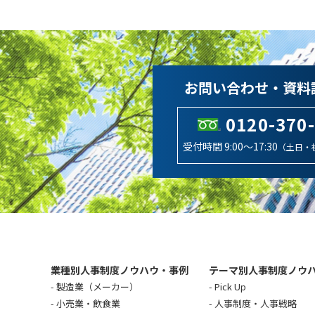
お問い合わせ・資料
0120-370
受付時間 9:00～17:30
（土日・
業種別人事制度ノウハウ・事例
テーマ別人事制度ノウ
製造業（メーカー）
Pick Up
小売業・飲食業
人事制度・人事戦略