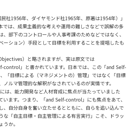
民社1956年、ダイヤモンド社1965年、原著は1954年）」
本では、成果主義的な考えや運用の難しさなどで誤解の多
は、部下のコントロールや人事考課のためなどではなく、
ベーション）手段として目標を利用することを提唱したも
y Objectives）と略されますが、実は原文では
nd Self-control」と書かれています。日本では、この「and Self-
ことや、「目標による（マネジメントの）管理」ではなく「目標
、ノルマ管理的な解釈がなされているのが実情です。
の際には、能力開発など人材育成に焦点が当たっていました
す。つまり、「and Self-control」にも焦点をあて、
し、自分自身を奮い立たせるとともに、自らを追い込んで
うな「自主目標・自主管理による有言実行」こそ、ドラッ
ょうか。