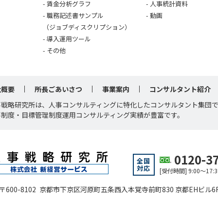
賃金分析グラフ
人事統計資料
職務記述書サンプル
動画
（ジョブディスクリプション）
導入運用ツール
その他
社概要
所長ごあいさつ
事業案内
コンサルタント紹介
事戦略研究所は、人事コンサルティングに特化したコンサルタント集団
事制度・目標管理制度運用コンサルティング実績が豊富です。
0120-3
全国
対応
[受付時間] 9:00～1
〒600-8102 京都市下京区河原町五条西入本覚寺前町830 京都EHビル6