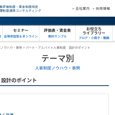
事評価制度・賃金制度改定
> 会社案内
> 採用情報
理制度運用コンサルティング
お役立ち
セミナー
評価表・賃金表
ライブラリー
例
会場参加型＆オンライン
無料サンプル
ブログ・小冊子・動画
度ノウハウ・事例
>
パート・アルバイト人事制度 設計のポイント
テーマ別
人事制度ノウハウ・事例
 設計のポイント