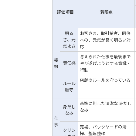
評価項目
着眼点
明る
お客さま、取引業者、同僚
さ、元
への、元気が良く明るい対
気よさ
応
与えられた仕事を最後まで
姿
責任感
やり遂げようとする意識・
勢
行動
店舗のルールを守っている
ルール
順守
基準に則した清潔な 身だし
身だし
なみ
なみ
仕
事
売場、バックヤードの清
クリン
掃、整理整頓