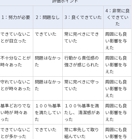
評価ポイント
4：非常に良
1：努力が必要
2：問題なし
3：良くできていた
くできてい
た
できていないこ
できていた
常に完ぺきにでき
周囲にも良
とが目立った
ていた
い影響を与
えた
不十分なことが
問題はなかっ
行動から責任感の
周囲にも良
時々あった
た
強さが感じられた
い影響を与
えた
守れていないこ
問題はなかっ
常に完ぺきに守っ
周囲にも良
とが時々あった
た
ていた
い影響を与
えた
基準どおりでな
１００％基準
１００％基準を満
周囲にも良
い時が 時々あ
を満たしてい
たし、 清潔感があ
い影響を与
った
た
った
えた
できていないこ
できていた
常に率先して取り
周囲にも良
とが多かった
組んでいた
い影響を与