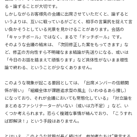
る・論ずることが大切です。
しかしながらお客様先の会議に出席させていただくと、論ずると
いうよりは、互いに戦っているがごとく、相手の言葉尻を捉えて言
い負かそうとしている光景を見かけることがあります。会話の
「キャッチボール」ではなく、まるで「ドッチボール」です。
そのような会議の結末は、「次回修正した案をもってきます」な
ど、修正の方向性すら不明確なまま結論が先送りになる、或いは
「今日のお話を踏まえて頑張ります」など具体性がないまま根性
論で終わる、ということが少なくありません。
このような現象が起こる要因としては、「出席メンバーの信頼関
係が弱い」「組織全体が課題追求型の風土（いわゆるあら捜し）
になっており、それが会議においても常態化している」「対立論を
まとめるファシリテーターがいない（或いは力不足）」など、い
くつか考えられます。恐らく複雑な事情が絡んでおり、「こうすれ
ば即解決！」という手段はありません。
とはいえ、このような状態が長く続けば、参加者たちは”発言する