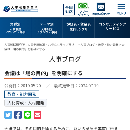
全国
対応
フリー
お問い合わせ
ダイヤル
業種別
テーマ別
評価表・賃金表
コンサルティング
サービス
人事制度
人事制度
無料サンプル
ノウハウ・事例
ノウハウ・事例
人事戦略研究所：人事制度改革
>
お役立ちライブラリー
>
人事ブログ
>
教育・能力開発
>
会
議は「場の目的」を明確にする
人事ブログ
会議は「場の目的」を明確にする
公開日：2019.05.20
／ 最終更新日：2024.07.19
教育・能力開発
人材育成・人材開発
会議では、その目的を達するために、互いの意見を率直に伝え