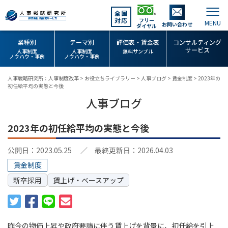
全国
対応
フリー
お問い合わせ
ダイヤル
業種別
テーマ別
評価表・賃金表
コンサルティング
サービス
人事制度
人事制度
無料サンプル
ノウハウ・事例
ノウハウ・事例
人事戦略研究所：人事制度改革
>
お役立ちライブラリー
>
人事ブログ
>
賃金制度
>
2023年の
初任給平均の実態と今後
人事ブログ
2023年の初任給平均の実態と今後
公開日：2023.05.25
／ 最終更新日：2026.04.03
賃金制度
新卒採用
賃上げ・ベースアップ
昨今の物価上昇や政府要請に伴う賃上げを背景に、初任給を引上