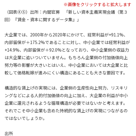
※画像をクリックすると拡大します
（図表④⑤）出所：内閣官房 「新しい資本主義実現会議（第３
回）『賃金・資本に関するデータ集』」
大企業では、2000年から2020年にかけて、経常利益が+91.1%、
内部留保が＋175.2%であることに対し、中小企業では経常利益が
+14.9%、内部留保が＋92.0%となっており、中小企業側の収益力
は大企業に追いついていません。もちろん企業側の付加価値向上
努力等の影響が大きいとはいえ、中小企業においては大企業と比
較して価格転嫁が進みにくい構造にあることも大きな要因です。
構造的な賃上げの実現には、企業側の生産性向上努力、リスキリ
ングなどによる人的付加価値の向上に加え、大企業の利益が中小
企業に還元されるような循環構造が必要ではないかと考えます。
それでこそ中小企業も含めた持続的な賃上げの実現につながるの
ではないでしょうか。
出所