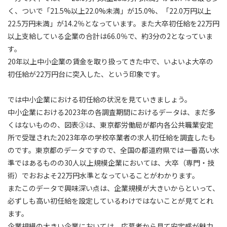
く、ついで「21.5%以上22.0%未満」が15.0%、「22.0万円以上
22.5万円未満」が14.2％となっています。また大卒初任給を22万円
以上支給している企業の合計は66.0％で、約3分の2となっていま
す。
20年以上中小企業の賃金を取り扱ってきた中で、いよいよ大卒の
初任給が22万円台に突入した、という印象です。
では中小企業における初任給の状況を見ていきましょう。
中小企業における2023年の各調査期間におけるデータは、まだ多
くはないものの、図表③は、東京都労働局が都内各公共職業安定
所で受理された2023年卒の学校卒業者の求人初任給を調査したも
のです。東京都のデータですので、全国の都道府県では一番高い水
準ではあるものの30人以上規模企業においては、大卒（専門・技
術）でおおよそ22万円水準となっていることがわかります。
またこのデータで興味深い点は、企業規模が大きいからといって、
必ずしも高い初任給を設定しているわけではないことが見てとれ
ます。
企業規模の大きい企業においては、応募者から見て安定感が魅力