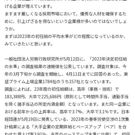
げる企業が増えています。
ますます厳しくなる採用市場において、優秀な人材を確保するた
めに、引上げざるを得ないという企業様が多いのではないでしょ
うか。
まずは2023年の初任給の平均水準がどの程度になっているのか、
みていきたいと思います。
一般社団法人労務行政研究所が5月12日に、「2023年決定初任給
の水準」の調査結果の速報値を公表しています。調査対象は、今
年の3月下旬から調査を開始し、4月11日までに回答のあった、東
証プライム上場企業1784社のうち157社となっています。
調査によれば、23年度の初任給額は、高卒（事務・技術）で
183,388円、大卒で225,686円（原則として時間外手当、通勤手当
を除く諸手当込の所定内賃金額）となっています。また同一企業に
おける前年からの上昇率は、高卒で3.7%、大卒で3.1％です。日本
経団連が5月19日に発表している、2023年の春季労使交渉の1次集
計結果による「大手企業の定期昇給とベースアップ（ベア）を合
わせた賃上げ率3.91％。今年のベースアップ水準に比例して、初任