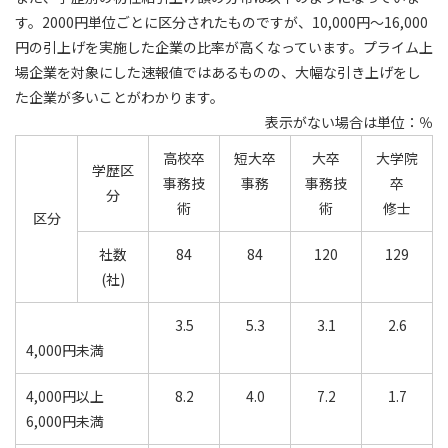
す。2000円単位ごとに区分されたものですが、10,000円～16,000
円の引上げを実施した企業の比率が高くなっています。プライム上
場企業を対象にした速報値ではあるものの、大幅な引き上げをし
た企業が多いことがわかります。
表示がない場合は単位：％
高校卒
短大卒
大卒
大学院
学歴区
事務技
事務
事務技
卒
分
術
術
修士
区分
社数
84
84
120
129
(社)
3.5
5.3
3.1
2.6
4,000円未満
4,000円以上
8.2
4.0
7.2
1.7
6,000円未満