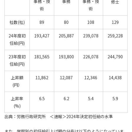
事務・技
事務
事務・技
修士
術
術
社数(社)
89
80
108
129
24年度初
193,427
205,887
239,078
259,228
任給(円)
23年度初
181,565
193,800
226,078
244,790
任給(円)
上昇額
11,862
12,087
12,346
14,438
(円）
上昇率
6.5
6.2
5.4
5.9
(%)
出典：労務行政研究所 ＜速報＞2024年決定初任給の水準
また、学歴別の初任給引上げ額の分布は以下のようになっていま