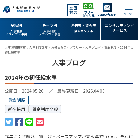
全国
対応
フリー
お問い合わせ
ダイヤル
業種別
テーマ別
評価表・賃金表
コンサルティング
サービス
人事制度
人事制度
無料サンプル
ノウハウ・事例
ノウハウ・事例
人事戦略研究所：人事制度改革
>
お役立ちライブラリー
>
人事ブログ
>
賃金制度
>
2024年の
初任給水準
人事ブログ
2024年の初任給水準
公開日：2024.05.20
／ 最終更新日：2026.04.03
賃金制度
新卒採用
賃金制度全般
昨年に引き続き、賃上げ・ベースアップが高水準で行われ、それに