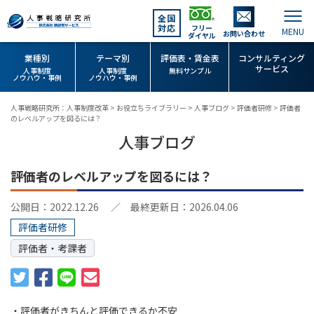
全国
対応
フリー
お問い合わせ
ダイヤル
業種別
テーマ別
評価表・賃金表
コンサルティング
サービス
人事制度
人事制度
無料サンプル
ノウハウ・事例
ノウハウ・事例
人事戦略研究所：人事制度改革
>
お役立ちライブラリー
>
人事ブログ
>
評価者研修
>
評価者
のレベルアップを図るには？
人事ブログ
評価者のレベルアップを図るには？
公開日：2022.12.26
／ 最終更新日：2026.04.06
評価者研修
評価者・考課者
・評価者がきちんと評価できるか不安