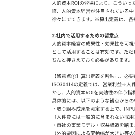
人的資本ROIの登場により、こうい
際、人的資本経営が注目されている中で
徐々にでてきます。※算出定義は、各
2.社内で活用するための留意点
人的資本経営の成果性・効果性を可視
として活用することは有効です。ただ
ちんと押さえておく必要があります。
【留意点①】算出定義を吟味し、必要
ISO30414の定義では、営業利益÷
かし、人的資本ROIを実効性の伴う
具体的には、以下のような観点からの
・取り組み成果を測定する上で、INP
（人件費には一般的に含まれない採用
・自社の事業モデル・収益構造を踏まえ
（外的要因による変動幅が大きい等の