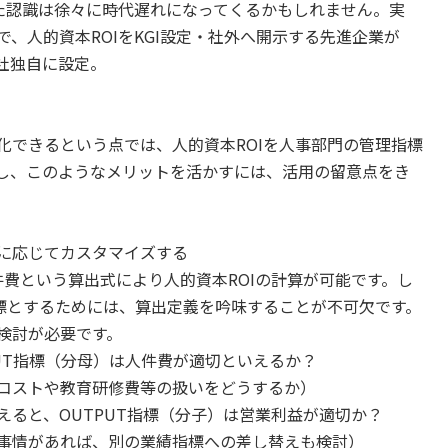
った認識は徐々に時代遅れになってくるかもしれません。実
、人的資本ROIをKGI設定・社外へ開示する先進企業が
社独自に設定。
化できるという点では、人的資本ROIを人事部門の管理指標
し、このようなメリットを活かすには、活用の留意点をき
に応じてカスタマイズする
人件費という算出式により人的資本ROIの計算が可能です。し
指標とするためには、算出定義を吟味することが不可欠です。
検討が必要です。
UT指標（分母）は人件費が適切といえるか？
コストや教育研修費等の扱いをどうするか）
ると、OUTPUT指標（分子）は営業利益が適切か？
事情があれば、別の業績指標への差し替えも検討）