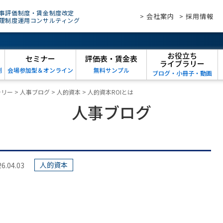
事評価制度・賃金制度改定
> 会社案内
> 採用情報
理制度運用コンサルティング
お役立ち
セミナー
評価表・賃金表
ライブラリー
例
会場参加型＆オンライン
無料サンプル
ブログ・小冊子・動画
ラリー
>
人事ブログ
>
人的資本
>
人的資本ROIとは
人事ブログ
人的資本
04.03