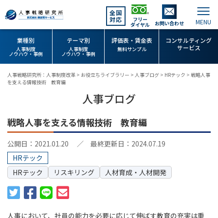
全国
対応
フリー
お問い合わせ
ダイヤル
業種別
テーマ別
評価表・賃金表
コンサルティング
サービス
人事制度
人事制度
無料サンプル
ノウハウ・事例
ノウハウ・事例
人事戦略研究所：人事制度改革
>
お役立ちライブラリー
>
人事ブログ
>
HRテック
>
戦略人事
を支える情報技術 教育編
人事ブログ
戦略人事を支える情報技術 教育編
公開日：2021.01.20
／ 最終更新日：2024.07.19
HRテック
HRテック
リスキリング
人材育成・人材開発
人事において、社員の能力を必要に応じて伸ばす教育の充実は重