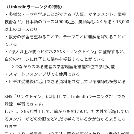
〈LinkedInラーニングの特徴〉
・多様なテーマを学ぶことができる（人事、マネジメント、情報
技術など）日本語のコースは900以上、英語等もふくめると16,000
以上のコースあり
・数分の学習を重ねることで、テーマごとに理解を深めることが
できる
・7億人以上が使うビジネスSNS「リンクトイン」に登録すると、
自分のページに修了した講座を掲載することができる
⇒ つながりのある他者の学習履歴を講座単位で参照可能
・スマートフォンアプリでも使用できる
・ビデオ受講後に活用できる資料を共有している講師も多数いる
SNS「リンクトイン」は利用せず、LinkedInラーニングだけでも
登録・学習できます。
しかし、SNSと併用して、繋がりを広げると、社内外で活躍してい
るメンバーがどの分野をどれだけ学んでいるかが分かるようにな
ります。
これにより、学習テーマの興味・関心が広がったり、「自分も学習