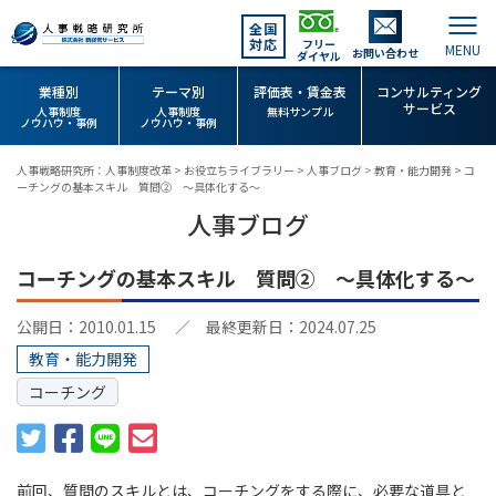
全国
対応
フリー
お問い合わせ
ダイヤル
業種別
テーマ別
評価表・賃金表
コンサルティング
サービス
人事制度
人事制度
無料サンプル
ノウハウ・事例
ノウハウ・事例
人事戦略研究所：人事制度改革
>
お役立ちライブラリー
>
人事ブログ
>
教育・能力開発
>
コ
ーチングの基本スキル 質問② ～具体化する～
人事ブログ
コーチングの基本スキル 質問② ～具体化する～
公開日：2010.01.15
／ 最終更新日：2024.07.25
教育・能力開発
コーチング
前回、質問のスキルとは、コーチングをする際に、必要な道具と