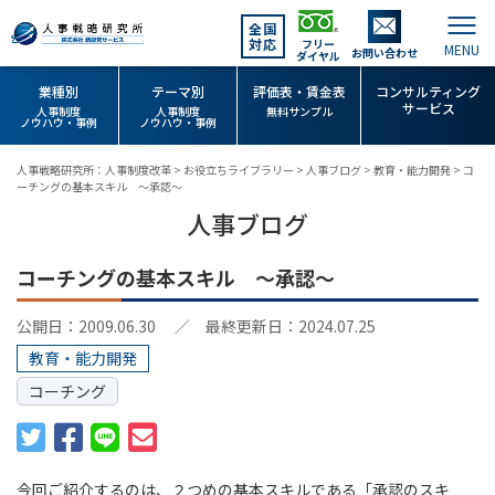
全国
対応
フリー
お問い合わせ
ダイヤル
業種別
テーマ別
評価表・賃金表
コンサルティング
サービス
人事制度
人事制度
無料サンプル
ノウハウ・事例
ノウハウ・事例
人事戦略研究所：人事制度改革
>
お役立ちライブラリー
>
人事ブログ
>
教育・能力開発
>
コ
ーチングの基本スキル ～承認～
人事ブログ
コーチングの基本スキル ～承認～
公開日：2009.06.30
／ 最終更新日：2024.07.25
教育・能力開発
コーチング
今回ご紹介するのは、２つめの基本スキルである「承認のスキ