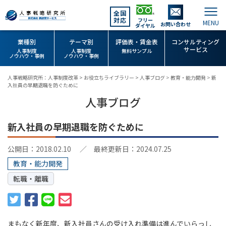
全国
対応
フリー
お問い合わせ
ダイヤル
業種別
テーマ別
評価表・賃金表
コンサルティング
サービス
人事制度
人事制度
無料サンプル
ノウハウ・事例
ノウハウ・事例
人事戦略研究所：人事制度改革
>
お役立ちライブラリー
>
人事ブログ
>
教育・能力開発
>
新
入社員の早期退職を防ぐために
人事ブログ
新入社員の早期退職を防ぐために
公開日：2018.02.10
／ 最終更新日：2024.07.25
教育・能力開発
転職・離職
まもなく新年度、新入社員さんの受け入れ準備は進んでいらっし