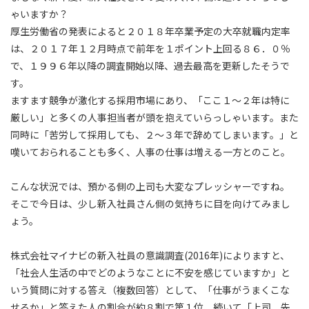
ゃいますか？
厚生労働省の発表によると２０１８年卒業予定の大卒就職内定率
は、２０１７年１２月時点で前年を１ポイント上回る８６．０％
で、１９９６年以降の調査開始以降、過去最高を更新したそうで
す。
ますます競争が激化する採用市場にあり、「ここ１～２年は特に
厳しい」と多くの人事担当者が頭を抱えていらっしゃいます。また
同時に「苦労して採用しても、２～３年で辞めてしまいます。」と
嘆いておられることも多く、人事の仕事は増える一方とのこと。
こんな状況では、預かる側の上司も大変なプレッシャーですね。
そこで今日は、少し新入社員さん側の気持ちに目を向けてみまし
ょう。
株式会社マイナビの新入社員の意識調査(2016年)によりますと、
「社会人生活の中でどのようなことに不安を感じていますか」と
いう質問に対する答え（複数回答）として、「仕事がうまくこな
せるか」と答えた人の割合が約８割で第１位、続いて「上司、先