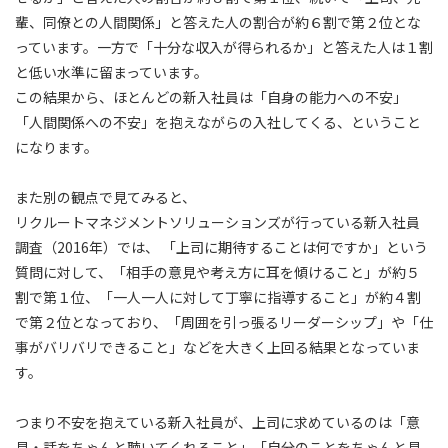
輩、同僚との人間関係」と答えた人の割合が約６割で第２位とな
っています。一方で「十分な収入が得られるか」と答えた人は１割
と低い水準に留まっています。
この結果から、ほとんどの新入社員は「自身の能力への不安」
「人間関係への不安」を抱えながらの入社してくる、ということ
になります。
また別の観点で見てみると、
リクルートマネジメントソリューションズが行っている新入社員
調査（2016年）では、 「上司に期待することは何ですか」という
質問に対して、「相手の意見や考え方に耳を傾けること」が約５
割で第１位、「一人一人に対して丁寧に指導すること」が約４割
で第２位となっており、「周囲を引っ張るリーダーシップ」や「仕
事がバリバリできること」などを大きく上回る結果となっていま
す。
つまり不安を抱えている新入社員が、上司に求めているのは「意
見・話をちゃんと聴いてくれること」「自分のことをちゃんと見