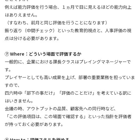
例えば能力評価を行う場合、１ヵ月で目に見えるほどの能力向上
はありえません。
（すなわち、前月と同じ評価を行うことになります）
振り返り（中間チェック）といった教育的視点と、人事評価の視
点は分ける必要があります。
⑦ Where：どういう場面で評価するか
一般的に、企業における課長クラスはプレイングマネージャーで
す。
プレイヤーとしても高い成果を上げ、部署の重要業務を担っていま
すので、
四六時中「部下の事だけ」「評価のことだけ」を考えている訳に
はいきません。
会議の時、アウトプットの品質、顧客先への同行時など、
「この評価項目は、この場面で確認する」といった指針を評価者
が持っておく必要があります。
⑧ How to：評価スキルを極める