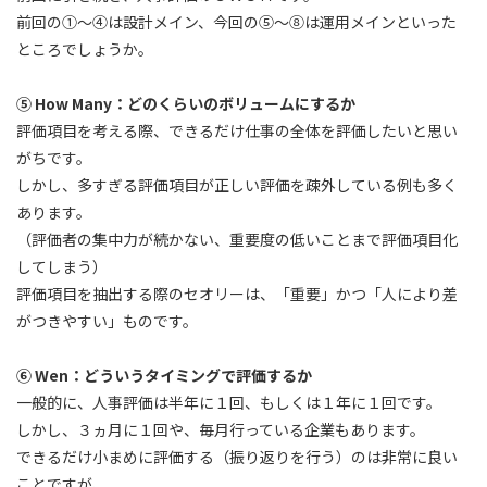
前回の①～④は設計メイン、今回の⑤～⑧は運用メインといった
ところでしょうか。
⑤ How Many：どのくらいのボリュームにするか
評価項目を考える際、できるだけ仕事の全体を評価したいと思い
がちです。
しかし、多すぎる評価項目が正しい評価を疎外している例も多く
あります。
（評価者の集中力が続かない、重要度の低いことまで評価項目化
してしまう）
評価項目を抽出する際のセオリーは、「重要」かつ「人により差
がつきやすい」ものです。
⑥ Wen：どういうタイミングで評価するか
一般的に、人事評価は半年に１回、もしくは１年に１回です。
しかし、３ヵ月に１回や、毎月行っている企業もあります。
できるだけ小まめに評価する（振り返りを行う）のは非常に良い
ことですが、