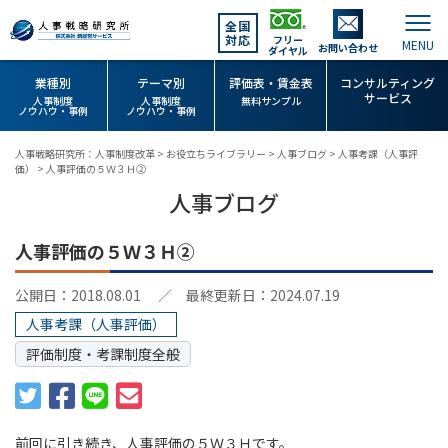
全国
対応
フリー
お問い合わせ
ダイヤル
業種別
テーマ別
評価表・賃金表
コンサルティング
サービス
人事制度
人事制度
無料サンプル
ノウハウ・事例
ノウハウ・事例
人事戦略研究所：人事制度改革
>
お役立ちライブラリー
>
人事ブログ
>
人事考課（人事評
価）
>
人事評価の５Ｗ３Ｈ②
人事ブログ
人事評価の５Ｗ３Ｈ②
公開日：2018.08.01
／ 最終更新日：2024.07.19
人事考課（人事評価）
評価制度・考課制度全般
前回に引き続き、人事評価の５Ｗ３Ｈです。