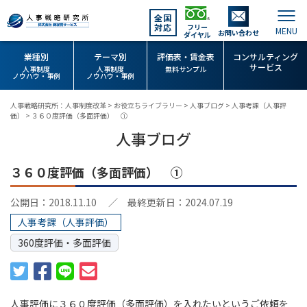
全国
対応
フリー
お問い合わせ
ダイヤル
業種別
テーマ別
評価表・賃金表
コンサルティング
サービス
人事制度
人事制度
無料サンプル
ノウハウ・事例
ノウハウ・事例
人事戦略研究所：人事制度改革
>
お役立ちライブラリー
>
人事ブログ
>
人事考課（人事評
価）
>
３６０度評価（多面評価） ①
人事ブログ
３６０度評価（多面評価） ①
公開日：2018.11.10
／ 最終更新日：2024.07.19
人事考課（人事評価）
360度評価・多面評価
人事評価に３６０度評価（多面評価）を入れたいというご依頼を