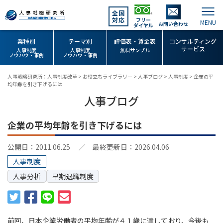
全国
対応
フリー
お問い合わせ
ダイヤル
業種別
テーマ別
評価表・賃金表
コンサルティング
サービス
人事制度
人事制度
無料サンプル
ノウハウ・事例
ノウハウ・事例
人事戦略研究所：人事制度改革
>
お役立ちライブラリー
>
人事ブログ
>
人事制度
>
企業の平
均年齢を引き下げるには
人事ブログ
企業の平均年齢を引き下げるには
公開日：2011.06.25
／ 最終更新日：2026.04.06
人事制度
人事分析
早期退職制度
前回、日本企業労働者の平均年齢が４１歳に達しており、今後も