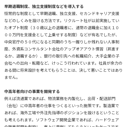
早期退職制度、独立支援制度などを導入する
恒常的な制度として早期退職、独立支援、セカンドキャリア支援
などのしくみを設ける方法です。リクルート社が以前実施してい
たオプト制度（３０歳以上の退職者に、通常の退職金に加え１０
００万円を支援金として上乗せする制度）などが有名でしたが、
中央官庁の５０代になると同期のうち一握りしか残れない人事制
度、外資系コンサルタント会社のアップオアアウト慣習（昇進す
るか、退職するか）、銀行の取引先への転職紹介、大手企業の子
会社への出向・転籍など、けっこう行われています。社員が余力の
ある間に将来設計を考えてもらうことは、決して悪いことではあり
ません。
中高年者向けの事業を開発する
例えば流通業であれば、物流業務を内製化し、出荷・配送部門
（会社）に中高年者の仕事をつくるといった施策です。製造業で
あれば、海外工場や外注先指導のポジションを設けるということ
も考えられます。ソフトウェア開発企業であれば、ハードウェア
の販売部門を創設し、売上に貢献してもらうといったケースです。