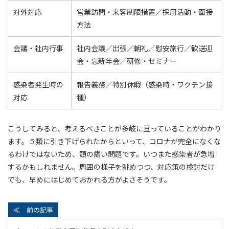
対外対応
営業訪問・来客制限措置／採用活動・面接
方法
会議・社内行事
社内会議／出張／朝礼／慰安旅行／歓送迎
会・忘新年会／研修・セミナー
感染者発生時の
報告義務／特別休暇（感染時・ワクチン接
対応
種）
こうしてみると、考えるべきことが多岐に亘っていることがわかり
ます。５類に引き下げられたからといって、コロナが完全になくな
るわけではないため、頭の痛い問題です。いつまた感染者が急増
するかもしれません。周囲の様子を眺めつつ、対応策の検討だけ
でも、早めにはじめておかれる方がよさそうです。