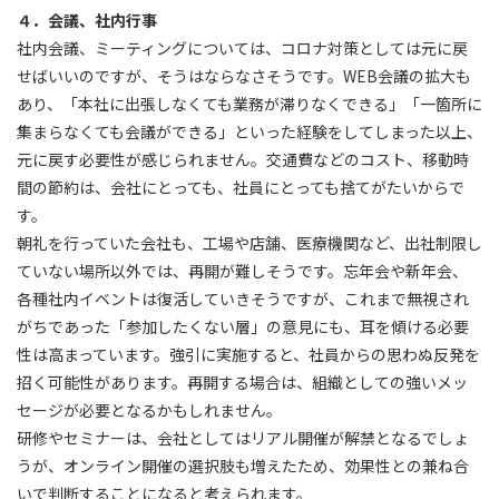
４．会議、社内行事
社内会議、ミーティングについては、コロナ対策としては元に戻
せばいいのですが、そうはならなさそうです。WEB会議の拡大も
あり、「本社に出張しなくても業務が滞りなくできる」「一箇所に
集まらなくても会議ができる」といった経験をしてしまった以上、
元に戻す必要性が感じられません。交通費などのコスト、移動時
間の節約は、会社にとっても、社員にとっても捨てがたいからで
す。
朝礼を行っていた会社も、工場や店舗、医療機関など、出社制限し
ていない場所以外では、再開が難しそうです。忘年会や新年会、
各種社内イベントは復活していきそうですが、これまで無視され
がちであった「参加したくない層」の意見にも、耳を傾ける必要
性は高まっています。強引に実施すると、社員からの思わぬ反発を
招く可能性があります。再開する場合は、組織としての強いメッ
セージが必要となるかもしれません。
研修やセミナーは、会社としてはリアル開催が解禁となるでしょ
うが、オンライン開催の選択肢も増えたため、効果性との兼ね合
いで判断することになると考えられます。