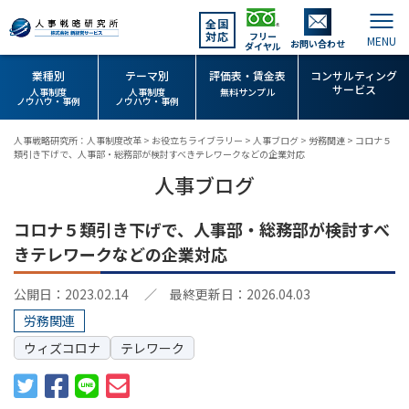
全国
対応
フリー
お問い合わせ
ダイヤル
業種別
テーマ別
評価表・賃金表
コンサルティング
サービス
人事制度
人事制度
無料サンプル
ノウハウ・事例
ノウハウ・事例
人事戦略研究所：人事制度改革
>
お役立ちライブラリー
>
人事ブログ
>
労務関連
>
コロナ５
類引き下げで、人事部・総務部が検討すべきテレワークなどの企業対応
人事ブログ
コロナ５類引き下げで、人事部・総務部が検討すべ
きテレワークなどの企業対応
公開日：2023.02.14
／ 最終更新日：2026.04.03
労務関連
ウィズコロナ
テレワーク