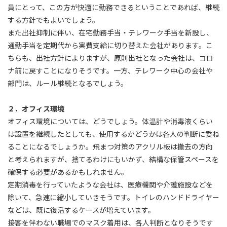
員にとって、この方が快適に勤務できるということであれば、継続
する方針でもよいでしょう。
また出社抑制に伴い、在宅勤務手当・テレワーク手当を新設し、
通勤手当を定期代から実費支給に切り替えた会社があります。こ
ちらも、出社方針によりますが、原則出社となった会社は、コロ
ナ前に戻すことになりそうです。一方、テレワーク中心の会社や
部門は、ルール継続となるでしょう。
２．オフィス環境
オフィス環境については、どうでしょう。体温計や消毒液くらい
は設置を継続したとしても、使用するかどうかは各人の判断に委ね
ることになるでしょうか。飛まつ対策のアクリル板は撤去の方向
と考えられますが、捨てるわけにもいかず、結構な保管スペースを
確保する必要があるかもしれません。
定期消毒を行っていたような会社は、医療機関や介護施設などを
除いて、急速に縮小していきそうです。トイレのハンドドライヤー
などは、既に復活するケースが増えています。
接客を伴わない職場でのマスク着用は、各人判断となりそうです