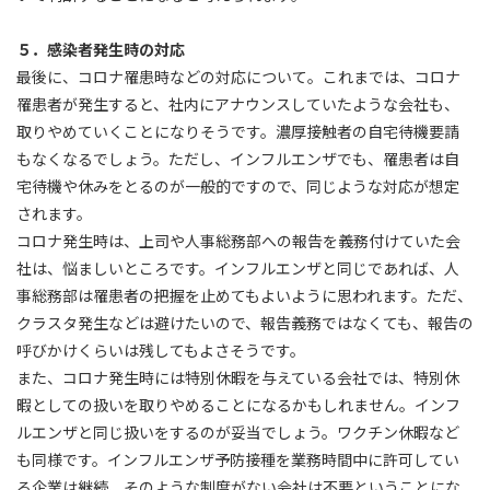
５．感染者発生時の対応
最後に、コロナ罹患時などの対応について。これまでは、コロナ
罹患者が発生すると、社内にアナウンスしていたような会社も、
取りやめていくことになりそうです。濃厚接触者の自宅待機要請
もなくなるでしょう。ただし、インフルエンザでも、罹患者は自
宅待機や休みをとるのが一般的ですので、同じような対応が想定
されます。
コロナ発生時は、上司や人事総務部への報告を義務付けていた会
社は、悩ましいところです。インフルエンザと同じであれば、人
事総務部は罹患者の把握を止めてもよいように思われます。ただ、
クラスタ発生などは避けたいので、報告義務ではなくても、報告の
呼びかけくらいは残してもよさそうです。
また、コロナ発生時には特別休暇を与えている会社では、特別休
暇としての扱いを取りやめることになるかもしれません。インフ
ルエンザと同じ扱いをするのが妥当でしょう。ワクチン休暇など
も同様です。インフルエンザ予防接種を業務時間中に許可してい
る企業は継続、そのような制度がない会社は不要ということにな