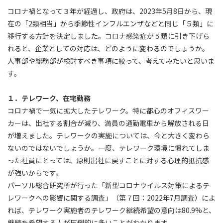
コロナ禍となって３年が経過し、政府は、2023年5月8日から、現
在の「2類相当」から季節性インフルエンザなどと同じ「５類」に
移行する方針を決定しました。コロナ感染症が５類に引き下げら
れると、企業としての対応は、どのように変わるのでしょうか。
人事部や総務部が検討すべき事項に絞って、考えてみたいと思いま
す。
１．テレワーク、在宅勤務
コロナ禍で一気に拡大したテレワーク。特に都心のオフィスワー
カーは、出社する割合が減り、満員の通勤電車から解放される日
が増えました。テレワークの実施については、今と大きく変わら
ないのではないでしょうか。一度、テレワーク環境に慣れてしま
った社員にとっては、原則出社に戻すことに対する心理的抵抗感
が強いからです。
パーソル総合研究所が行った「新型コロナウイルス対策によるテ
レワークへの影響に関する調査」（第７回：2022年7月調査）によ
れば、テレワーク実施者のテレワーク継続希望の意向は80.9%と、
継続を希望する人が圧倒的に多いことがわかります。