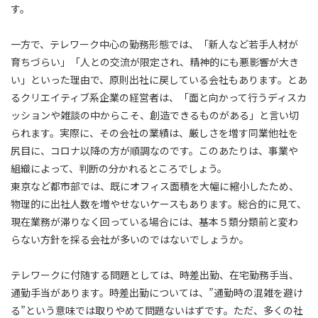
す。
一方で、テレワーク中心の勤務形態では、「新人など若手人材が
育ちづらい」「人との交流が限定され、精神的にも悪影響が大き
い」といった理由で、原則出社に戻している会社もあります。とあ
るクリエイティブ系企業の経営者は、「面と向かって行うディスカ
ッションや雑談の中からこそ、創造できるものがある」と言い切
られます。実際に、その会社の業績は、厳しさを増す同業他社を
尻目に、コロナ以降の方が順調なのです。このあたりは、事業や
組織によって、判断の分かれるところでしょう。
東京など都市部では、既にオフィス面積を大幅に縮小したため、
物理的に出社人数を増やせないケースもあります。総合的に見て、
現在業務が滞りなく回っている場合には、基本５類分類前と変わ
らない方針を採る会社が多いのではないでしょうか。
テレワークに付随する問題としては、時差出勤、在宅勤務手当、
通勤手当があります。時差出勤については、”通勤時の混雑を避け
る”という意味では取りやめて問題ないはずです。ただ、多くの社