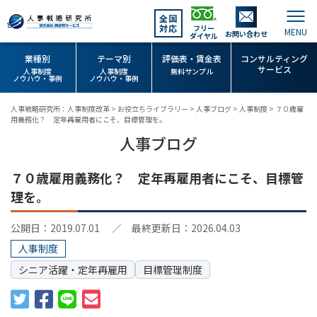
全国
対応
フリー
お問い合わせ
ダイヤル
業種別
テーマ別
評価表・賃金表
コンサルティング
サービス
人事制度
人事制度
無料サンプル
ノウハウ・事例
ノウハウ・事例
人事戦略研究所：人事制度改革
>
お役立ちライブラリー
>
人事ブログ
>
人事制度
>
７０歳雇
用義務化？ 定年再雇用者にこそ、目標管理を。
人事ブログ
７０歳雇用義務化？ 定年再雇用者にこそ、目標管
理を。
公開日：2019.07.01
／ 最終更新日：2026.04.03
人事制度
シニア活躍・定年再雇用
目標管理制度