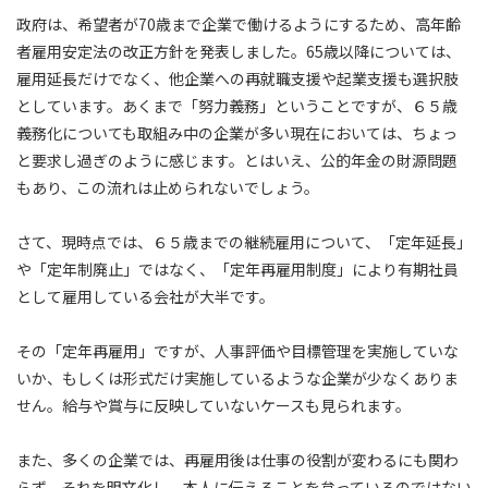
政府は、希望者が70歳まで企業で働けるようにするため、高年齢
者雇用安定法の改正方針を発表しました。65歳以降については、
雇用延長だけでなく、他企業への再就職支援や起業支援も選択肢
としています。あくまで「努力義務」ということですが、６５歳
義務化についても取組み中の企業が多い現在においては、ちょっ
と要求し過ぎのように感じます。とはいえ、公的年金の財源問題
もあり、この流れは止められないでしょう。
さて、現時点では、６５歳までの継続雇用について、「定年延長」
や「定年制廃止」ではなく、「定年再雇用制度」により有期社員
として雇用している会社が大半です。
その「定年再雇用」ですが、人事評価や目標管理を実施していな
いか、もしくは形式だけ実施しているような企業が少なくありま
せん。給与や賞与に反映していないケースも見られます。
また、多くの企業では、再雇用後は仕事の役割が変わるにも関わ
らず、それを明文化し、本人に伝えることを怠っているのではない