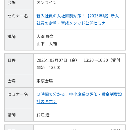
会場
オンライン
セミナー名
新入社員の入社直前対策！【2025年版】新入
社員の定着・育成メソッド公開セミナー
講師
大園 羅文
山下 大輔
日程
2025年02月07日（金） 13:30～16:30（受付
開始 13:00）
会場
東京会場
セミナー名
３時間で分かる！中小企業の評価・賃金制度設
計のキホン
講師
鈴江 遼