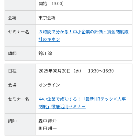
開始 13:00）
会場
東京会場
セミナー名
３時間で分かる！中小企業の評価・賃金制度設
計のキホン
講師
鈴江 遼
日程
2025年08月20日（水） 13:30～16:30
会場
オンライン
セミナー名
中小企業で成功する！「最新HRテック×人事
制度」徹底活用セミナー
講師
森中 謙介
町田 耕一