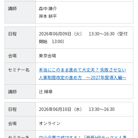
講師
森中 謙介
岸本 耕平
日程
2026年06月09日（火） 13:30～16:30（受付
開始 13:00）
会場
東京会場
セミナー名
本当にこのまま進めて大丈夫？ 失敗させない
人事制度改定の進め方 ～2027年度導入編～
講師
辻 輝章
日程
2026年06月10日（水） 13:30～16:30
会場
オンライン
セミナー名
中小企業で成功する！「最新HRテック×人事