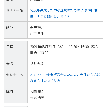
セミナー名
何度も失敗した中小企業のための 人事評価制
度「１から出直し」セミナー
講師
森中 謙介
岸本 耕平
日程
2026年05月21日（木） 13:30～16:30（受付
開始 13:00）
会場
福井会場
セミナー名
地方・中小企業経営者のための、学生から選ば
れる会社のつくり方
講師
大園 羅文
長尾 拓実