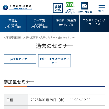
全国
対応
フリー
お問い合わせ
ダイヤル
業種別
テーマ別
評価表・賃金表
コンサルティング
サービス
人事制度
人事制度
無料サンプル
ノウハウ・事例
ノウハウ・事例
人事戦略研究所：人事制度改革
>
人事セミナー
>
過去のセミナー
過去のセミナー
参加型セミナー
他社・他団体主催セミ
ナー
参加型セミナー
日程
2025年01月29日（水） 11:00～12:00