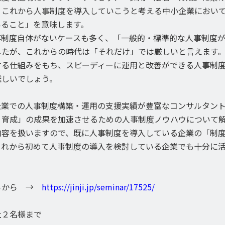
、これから人事制度を導入していこうと考える中小企業におい
いること」を意味します。
事制度自体がないケースも多く、「一般的・標準的な人事制度
したが、これからの時代は「それだけ」では厳しいと言えます
する仕組みをもち、スピーディーに運用と改善ができる人事制
難しいでしょう。
企業での人事制度構築・運用の支援実績が豊富なコンサルタン
・育成」の成果を加速させるための人事制度ノウハウについて
内容を扱いますので、既に人事制度を導入している企業の「制
これから初めて人事制度の導入を検討している企業でも十分に
らから →
https://jinji.jp/seminar/17525/
社２名様まで