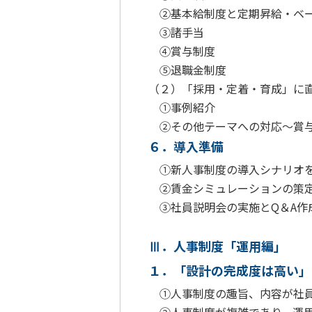
②基本給制度と定期昇給・ベ
③諸手当
④賞与制度
⑤退職金制度
（２）「採用・定着・育成」に
①事例紹介
②その他テーマへの対応～賞与
６．導入準備
①新人事制度の導入シナリオ
②賃金シミュレーションの策定
③社員説明会の実施とQ＆A作
Ⅲ．人事制度「運用編」
１．「設計の完成度は高い」
①人事制度の趣旨、内容が社員