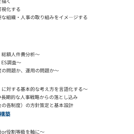
を描く
可視化する
な組織・人事の取り組みをイメ―ジする
総額人件費分析～
ES調査～
の問題か、運用の問題か～
に対する基本的な考え方を言語化する～
中長期的な人事戦略からの落とし込み
の各制度）の方針策定と基本設計
構築
or役割等級を軸に～