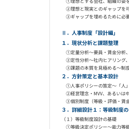
①理想とする会社、組織の姿
②理想と現実とのギャップを
③ギャップを埋めるために必要
Ⅱ．人事制度「設計編」
１．現状分析と課題整理
①定量分析～要員・賃金分析、
②定性分析～社内ヒアリング、
③課題の本質を見極める～制度
２．方針策定と基本設計
①人事ポリシーの策定～「人」
②経営理念・MVV、あるいは
③個別制度（等級・評価・賃金
３．詳細設計１：等級制度の
（１）等級制度設計の基礎
①等級決定ポリシー～能力等級