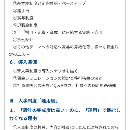
②基本給制度と定期昇給・ベースアップ
③諸手当
④賞与制度
⑤退職金制度
（２）「採用・定着・育成」に直結する実践・応用
①事例紹介
②その他テーマへの対応～賞与の月給化等、様々な賃金決
定の工夫～
６．導入準備
①新人事制度の導入シナリオを描く
②賃金シミュレーションの策定と移行措置の決定
③社員説明会の実施とQ＆A作成、社員への個別処遇通知
Ⅲ．人事制度「運用編」
１．「設計の完成度は高い」のに、「運用」で機能し
なくなる理由
①人事制度の趣旨、内容が社員にほとんど理解されておら