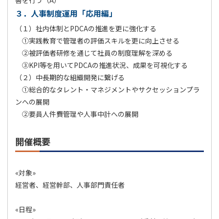
善を行う（A）
３．人事制度運用「応用編」
（１）社内体制とPDCAの推進を更に強化する
①実践教育で管理者の評価スキルを更に向上させる
②被評価者研修を通じて社員の制度理解を深める
③KPI等を用いてPDCAの推進状況、成果を可視化する
（２）中長期的な組織開発に繋げる
①総合的なタレント・マネジメントやサクセッションプラ
ンへの展開
②要員人件費管理や人事中計への展開
開催概要
«対象»
経営者、経営幹部、人事部門責任者
«日程»