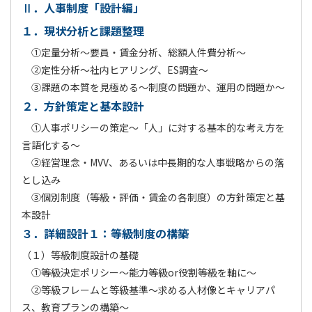
Ⅱ．人事制度「設計編」
１．現状分析と課題整理
①定量分析～要員・賃金分析、総額人件費分析～
②定性分析～社内ヒアリング、ES調査～
③課題の本質を見極める～制度の問題か、運用の問題か～
２．方針策定と基本設計
①人事ポリシーの策定～「人」に対する基本的な考え方を
言語化する～
②経営理念・MVV、あるいは中長期的な人事戦略からの落
とし込み
③個別制度（等級・評価・賃金の各制度）の方針策定と基
本設計
３．詳細設計１：等級制度の構築
（１）等級制度設計の基礎
①等級決定ポリシー～能力等級or役割等級を軸に～
②等級フレームと等級基準～求める人材像とキャリアパ
ス、教育プランの構築～