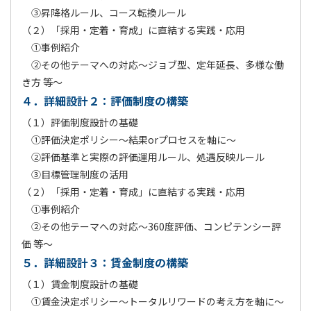
③昇降格ルール、コース転換ルール
（２）「採用・定着・育成」に直結する実践・応用
①事例紹介
②その他テーマへの対応～ジョブ型、定年延長、多様な働
き方 等～
４．詳細設計２：評価制度の構築
（１）評価制度設計の基礎
①評価決定ポリシー～結果orプロセスを軸に～
②評価基準と実際の評価運用ルール、処遇反映ルール
③目標管理制度の活用
（２）「採用・定着・育成」に直結する実践・応用
①事例紹介
②その他テーマへの対応～360度評価、コンピテンシー評
価 等～
５．詳細設計３：賃金制度の構築
（１）賃金制度設計の基礎
①賃金決定ポリシー～トータルリワードの考え方を軸に～