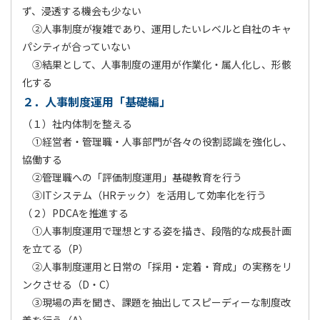
ず、浸透する機会も少ない
②人事制度が複雑であり、運用したいレベルと自社のキャ
パシティが合っていない
③結果として、人事制度の運用が作業化・属人化し、形骸
化する
２．人事制度運用「基礎編」
（１）社内体制を整える
①経営者・管理職・人事部門が各々の役割認識を強化し、
協働する
②管理職への「評価制度運用」基礎教育を行う
③ITシステム（HRテック）を活用して効率化を行う
（２）PDCAを推進する
①人事制度運用で理想とする姿を描き、段階的な成長計画
を立てる（P）
②人事制度運用と日常の「採用・定着・育成」の実務をリ
ンクさせる（D・C）
③現場の声を聞き、課題を抽出してスピーディーな制度改