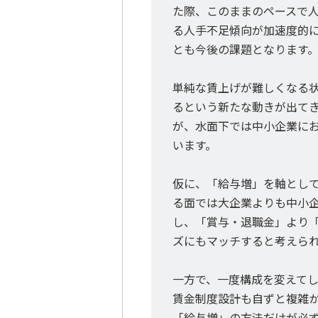
た際、このままのペースで
る人手不足傾向が加速度的
とも今後の課題となります
単純な賃上げが難しくなる
るという新たな動きが出て
が、水面下では中小企業に
います。
仮に、「給与増」を軸とし
る面では大企業よりも中小
し、「賞与・退職金」より
ズにもマッチすると考えら
一方で、一度構成を変えて
賃金制度設計も自ずと複雑
「給与増」の方法だけが必