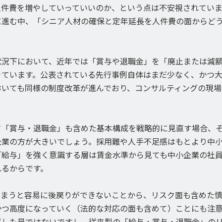
人件費を増やしていっていいのか、という点は不安視されていま
に進む中、「シニア人材の確保と定年延長を人件費の面からど
。
状況下において、近年では「賞与や退職金」を「廃止または減
きています。公表されている先行事例自体はまだ少なく、かつ
おいても同様の制度改革が進んでおり、コンサルティングの現場
て「賞与・退職金」も含めた基本構成を戦略的に見直す場合、
企業の方が大きいでしょう。採用難や人手不足感はもとより中
「給与」を強く意識する層は賃金水準から見ても中小企業の社
れるからです。
しまうと容易に後戻りができないことから、リスク面も含めた慎
かつ高度になっていく（法的な対応の面も含めて）ことにも注
ずしも是ではないですし、従来型の「給与・賞与・退職金」の