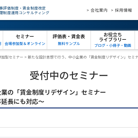
事評価制度・賃金制度改定
> 会社案内
> 採用情報
理制度運用コンサルティング
お役立ち
セミナー
評価表・賃金表
ライブラリー
例
会場参加型＆オンライン
無料サンプル
ブログ・小冊子・動画
参加型セミナー
>
新たな設計思想で行う、中小企業の「賃金制度リデザイン」セミ
受付中のセミナー
企業の「賃金制度リデザイン」セミナー
年延長にも対応～