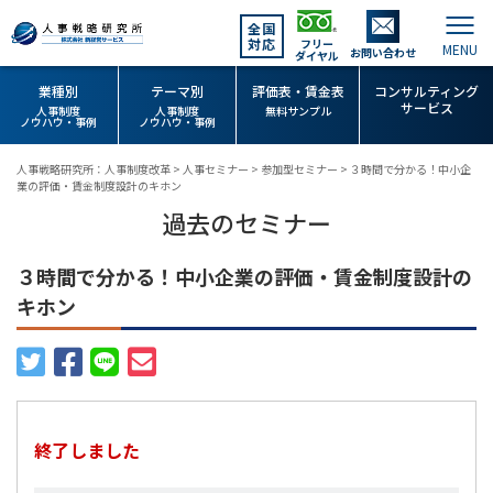
全国
対応
フリー
お問い合わせ
ダイヤル
業種別
テーマ別
評価表・賃金表
コンサルティング
サービス
人事制度
人事制度
無料サンプル
ノウハウ・事例
ノウハウ・事例
人事戦略研究所：人事制度改革
>
人事セミナー
>
参加型セミナー
>
３時間で分かる！中小企
業の評価・賃金制度設計のキホン
過去のセミナー
３時間で分かる！中小企業の評価・賃金制度設計の
キホン
終了しました