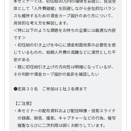
本セミナーでは、初任給30万円の確保を前提に、経営全
体として「人件費破綻」を回避しながら全社的なバラン
スも維持するための賃金カーブ設計のあり方について、
具体的な考え方を解説します。
＜特に以下のような課題をお持ちの企業には最適な内容
です＞
・初任給の引き上げを中心に賃金制度改革の必要性を感
じているものの、総額人件費の高騰などに漠然とした不
安がある
・既に初任給引き上げの方向性は明確になっているが、
その判断や賃金カーブ設計の是非を確認したい
●定員３０名 ご参加は１社２名様まで
【ご注意】
・本セミナーの配布資料および配信映像・投影スライド
の録画、録音、撮影、キャプチャーなどの行為、複写
複製ならびに二次利用は固くお断りしています。