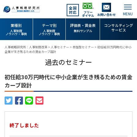
全国
対応
フリー
お問い合わせ
ダイヤル
業種別
テーマ別
評価表・賃金表
コンサルティング
サービス
人事制度
人事制度
無料サンプル
ノウハウ・事例
ノウハウ・事例
人事戦略研究所：人事制度改革
>
人事セミナー
>
参加型セミナー
>
初任給30万円時代に中小
企業が生き残るための賃金カーブ設計
過去のセミナー
初任給30万円時代に中小企業が生き残るための賃金
カーブ設計
終了しました