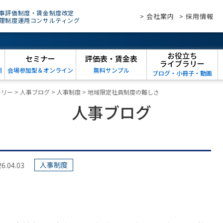
事評価制度・賃金制度改定
> 会社案内
> 採用情報
理制度運用コンサルティング
お役立ち
セミナー
評価表・賃金表
ライブラリー
例
会場参加型＆オンライン
無料サンプル
ブログ・小冊子・動画
ラリー
>
人事ブログ
>
人事制度
>
地域限定社員制度の難しさ
人事ブログ
人事制度
04.03