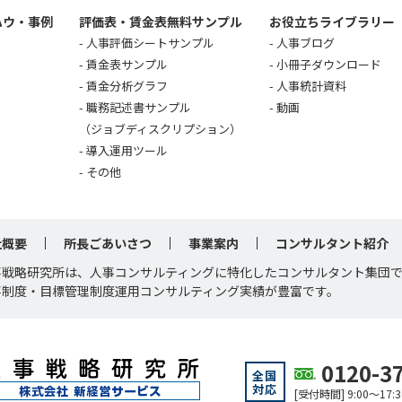
ハウ・事例
評価表・賃金表無料サンプル
お役立ちライブラリー
人事評価シートサンプル
人事ブログ
賃金表サンプル
小冊子ダウンロード
賃金分析グラフ
人事統計資料
職務記述書サンプル
動画
（ジョブディスクリプション）
導入運用ツール
その他
社概要
所長ごあいさつ
事業案内
コンサルタント紹介
事戦略研究所は、人事コンサルティングに特化したコンサルタント集団
事制度・目標管理制度運用コンサルティング実績が豊富です。
0120-3
全国
対応
[受付時間] 9:00～1