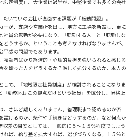
地限定制度」。大企業は過半が、中堅企業でも多くの会社
、たいていの会社が直面する課題が「転勤問題」。
カーが、支店や営業所を出し、地方に工場を新設し、更に
と社員の転勤が必要になり、「転勤する人」と「転勤しな
をどうするか、ということも考えなければなりませんが、
公平感の問題でもあります。
、転勤者ばかり経済的・心理的負担を強いられると感じる
令を断った人をどうするか？厳しく処分するのか、本人の
として、「地域限定社員制度」が検討されることになりま
と「勤務地はこの拠点だけという社員」を区分し、昇格上
は、さほど難しくありません。管理職まで認めるのか否
を設けるのか、条件や手続きはどうするのか、など何点か
年収差の目安としては、一般的に５～１５％程度でしょう
ければ、給与差を拡大すれば、選びづらくなる。１５％と