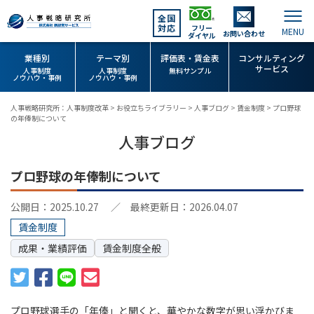
全国
対応
フリー
お問い合わせ
ダイヤル
業種別
テーマ別
評価表・賃金表
コンサルティング
サービス
人事制度
人事制度
無料サンプル
ノウハウ・事例
ノウハウ・事例
人事戦略研究所：人事制度改革
>
お役立ちライブラリー
>
人事ブログ
>
賃金制度
>
プロ野球
の年俸制について
人事ブログ
プロ野球の年俸制について
公開日：2025.10.27
／ 最終更新日：2026.04.07
賃金制度
成果・業績評価
賃金制度全般
プロ野球選手の「年俸」と聞くと、華やかな数字が思い浮かびま