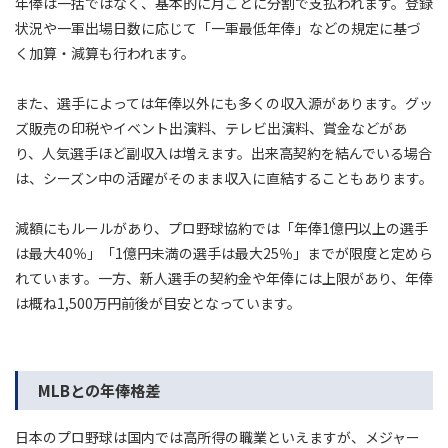
年俸は一括ではなく、基本的に月ごとに分割で支払われます。登録
状況や一軍出場日数に応じて「一軍最低年俸」などの規定に基づ
く加算・減算も行われます。
また、選手によっては年俸以外にも多くの収入源があります。グッ
ズ販売の印税やイベント出演料、テレビ出演料、賞金などがあ
り、人気選手ほど副収入は増えます。出来高契約を結んでいる場合
は、シーズン中の活躍がそのまま収入に直結することもあります。
減額にもルールがあり、プロ野球協約では「年俸1億円以上の選手
は最大40％」「1億円未満の選手は最大25％」までが限度と定めら
れています。一方、新人選手の契約金や年俸には上限があり、年俸
は概ね1,500万円前後が目安となっています。
MLBとの年俸格差
日本のプロ野球は国内では高所得の職業といえますが、メジャー