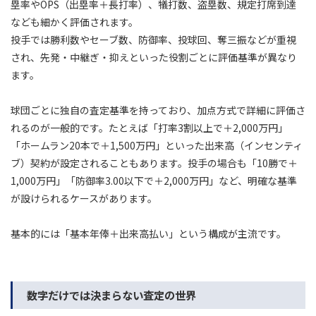
塁率やOPS（出塁率＋長打率）、犠打数、盗塁数、規定打席到達
なども細かく評価されます。
投手では勝利数やセーブ数、防御率、投球回、奪三振などが重視
され、先発・中継ぎ・抑えといった役割ごとに評価基準が異なり
ます。
球団ごとに独自の査定基準を持っており、加点方式で詳細に評価さ
れるのが一般的です。たとえば「打率3割以上で＋2,000万円」
「ホームラン20本で＋1,500万円」といった出来高（インセンティ
ブ）契約が設定されることもあります。投手の場合も「10勝で＋
1,000万円」「防御率3.00以下で＋2,000万円」など、明確な基準
が設けられるケースがあります。
基本的には「基本年俸＋出来高払い」という構成が主流です。
数字だけでは決まらない査定の世界