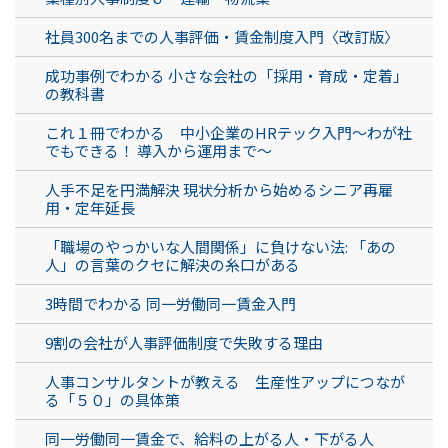
社員300名までの人事評価・賃金制度入門〈改訂版〉
成功事例でわかる 小さな会社の「採用・育成・定着」
の教科書
これ１冊でわかる 中小企業のHRテック入門～わが社
でもできる！ 導入から運用まで～
人手不足を円満解決 現状分析から始めるシニア再雇
用・定年延長
「職場のやっかいな人間関係」に負けない法: 「あの
人」の言葉のクセに解決の糸口がある
3時間でわかる 同一労働同一賃金入門
9割の会社が人事評価制度で失敗する理由
人事コンサルタントが教える 生産性アップにつなが
る「５０」の具体策
同一労働同一賃金で、給料の上がる人・下がる人