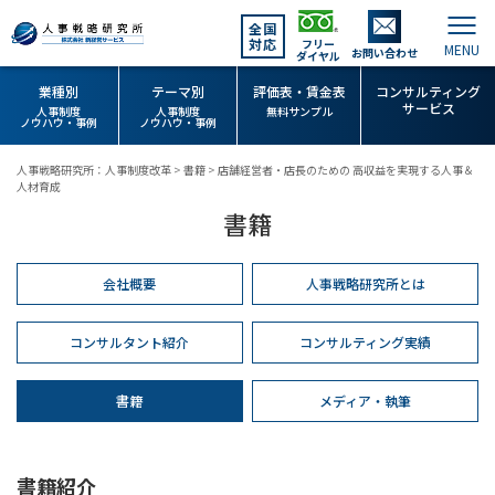
全国
対応
フリー
お問い合わせ
ダイヤル
業種別
テーマ別
評価表・賃金表
コンサルティング
サービス
人事制度
人事制度
無料サンプル
ノウハウ・事例
ノウハウ・事例
人事戦略研究所：人事制度改革
>
書籍
>
店舗経営者・店長のための 高収益を実現する人事＆
人材育成
書籍
会社概要
人事戦略研究所とは
コンサルタント紹介
コンサルティング実績
書籍
メディア・執筆
書籍紹介