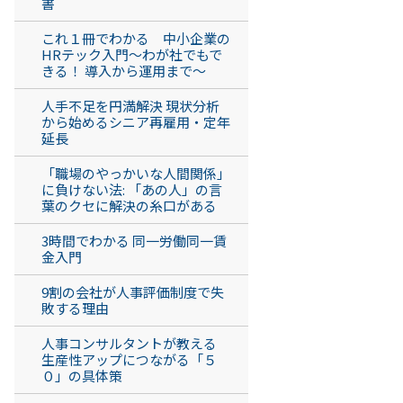
書
これ１冊でわかる 中小企業の
HRテック入門～わが社でもで
きる！ 導入から運用まで～
人手不足を円満解決 現状分析
から始めるシニア再雇用・定年
延長
「職場のやっかいな人間関係」
に負けない法: 「あの人」の言
葉のクセに解決の糸口がある
3時間でわかる 同一労働同一賃
金入門
9割の会社が人事評価制度で失
敗する理由
人事コンサルタントが教える
生産性アップにつながる「５
０」の具体策