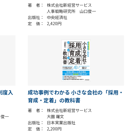
著 者
株式会社新経営サービス
人事戦略研究所 山口俊一
出版社
中央経済社
定 価
2,420円
制度入
成功事例でわかる 小さな会社の「採用・
育成・定着」の教科書
著 者
株式会社新経営サービス
 俊一
大園 羅文
出版社
日本実業出版社
定 価
2,200円