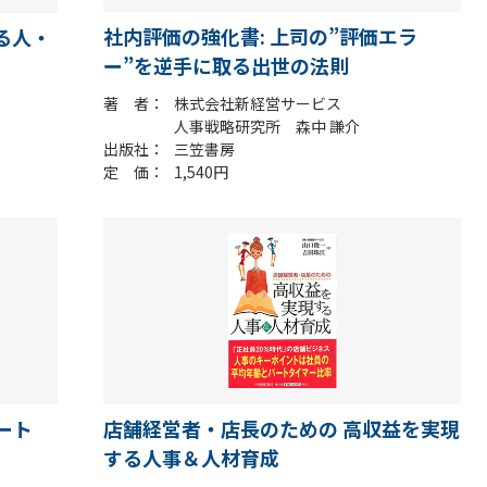
社内評価の強化書: 上司の”評価エラ
る人・
ー”を逆手に取る出世の法則
著 者
株式会社新経営サービス
人事戦略研究所 森中 謙介
出版社
三笠書房
定 価
1,540円
店舗経営者・店長のための 高収益を実現
ート
する人事＆人材育成