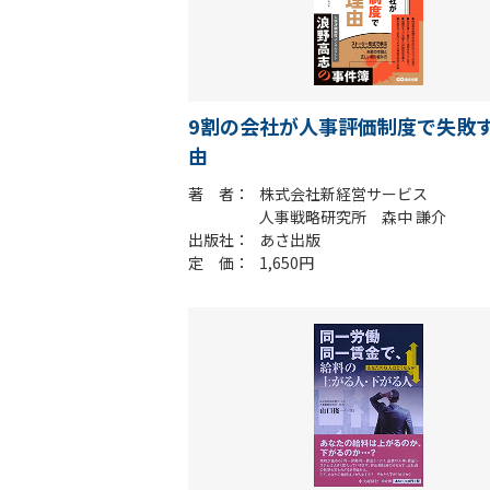
9割の会社が人事評価制度で失敗
由
著 者
株式会社新経営サービス
人事戦略研究所 森中 謙介
出版社
あさ出版
定 価
1,650円