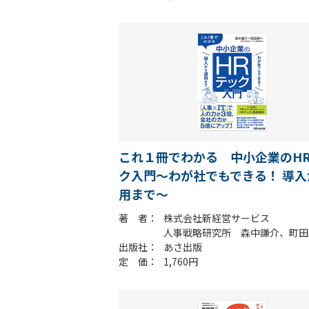
これ１冊でわかる 中小企業のH
ク入門～わが社でもできる！ 導入
用まで～
著 者
株式会社新経営サービス
人事戦略研究所 森中謙介、町田
出版社
あさ出版
定 価
1,760円