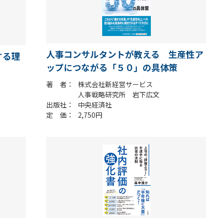
人事コンサルタントが教える 生産性ア
する理
ップにつながる「５０」の具体策
著 者
株式会社新経営サービス
人事戦略研究所 岩下広文
出版社
中央経済社
定 価
2,750円