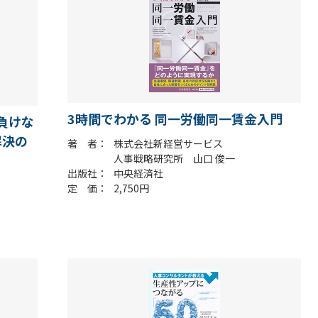
3時間でわかる 同一労働同一賃金入門
負けな
解決の
著 者
株式会社新経営サービス
人事戦略研究所 山口 俊一
出版社
中央経済社
定 価
2,750円