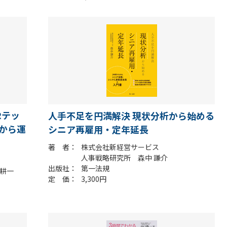
Rテッ
人手不足を円満解決 現状分析から始める
から運
シニア再雇用・定年延長
著 者
株式会社新経営サービス
人事戦略研究所 森中 謙介
出版社
第一法規
耕一
定 価
3,300円