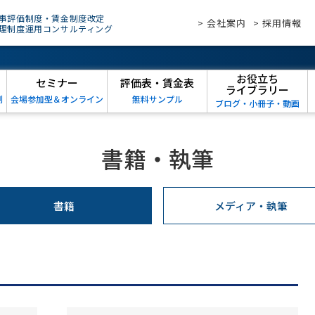
事評価制度・賃金制度改定
> 会社案内
> 採用情報
理制度運用コンサルティング
お役立ち
セミナー
評価表・賃金表
ライブラリー
例
会場参加型＆オンライン
無料サンプル
ブログ・小冊子・動画
書籍・執筆
書籍
メディア・執筆