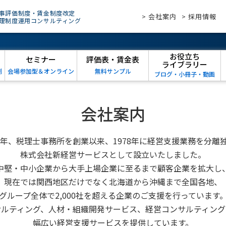
事評価制度・賃金制度改定
> 会社案内
> 採用情報
理制度運用コンサルティング
お役立ち
セミナー
評価表・賃金表
ライブラリー
例
会場参加型＆オンライン
無料サンプル
ブログ・小冊子・動画
会社案内
57年、税理士事務所を創業以来、1978年に経営支援業務を分離
株式会社新経営サービスとして設立いたしました。
中堅・中小企業から大手上場企業に至るまで顧客企業を拡大し
現在では関西地区だけでなく北海道から沖縄まで全国各地、
グループ全体で2,000社を超える企業のご支援を行っています
サルティング、人材・組織開発サービス、経営コンサルティング
幅広い経営支援サービスを提供しています。