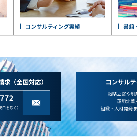
コンサルティング実績
書籍
請求（全国対応）
コンサルテ
戦略立案や制
-772
運用定着
祝日を除く）
組織・人材開発