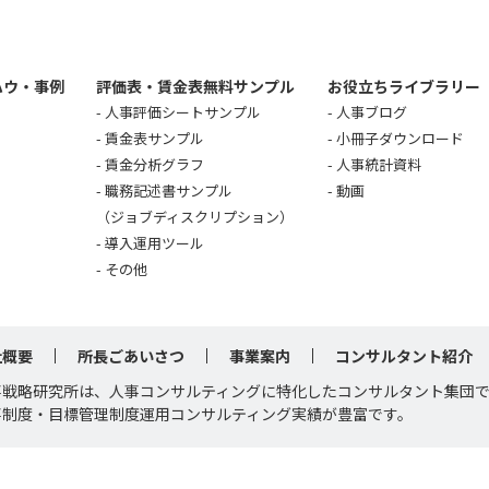
ハウ・事例
評価表・賃金表無料サンプル
お役立ちライブラリー
人事評価シートサンプル
人事ブログ
賃金表サンプル
小冊子ダウンロード
賃金分析グラフ
人事統計資料
職務記述書サンプル
動画
（ジョブディスクリプション）
導入運用ツール
その他
社概要
所長ごあいさつ
事業案内
コンサルタント紹介
事戦略研究所は、人事コンサルティングに特化したコンサルタント集団
事制度・目標管理制度運用コンサルティング実績が豊富です。