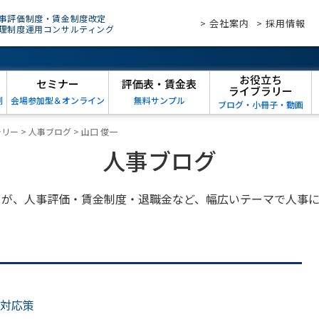
事評価制度・賃金制度改定
> 会社案内
> 採用情報
理制度運用コンサルティング
お役立ち
セミナー
評価表・賃金表
ライブラリー
例
会場参加型＆オンライン
無料サンプル
ブログ・小冊子・動画
ラリー
>
人事ブログ
>
山口 俊一
人事ブログ
トが、人事評価・賃金制度・退職金など、幅広いテーマで人事に
対応策