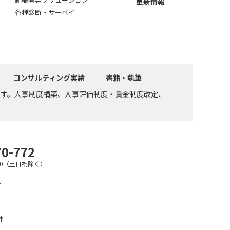
更新情報
各種診断・サーベイ
コンサルティング実績
書籍・執筆
です。人事制度構築、人事評価制度・賃金制度改定、
70-772
7:30（土日祝除く）
F
針