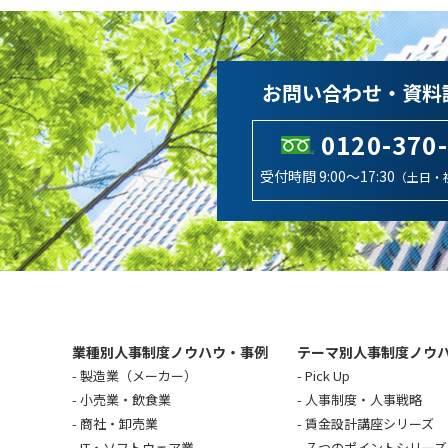
お問い合わせ・資料
0120-370
受付時間 9:00～17:30
（土日・
業種別人事制度ノウハウ・事例
テーマ別人事制度ノウ
製造業（メーカー）
Pick Up
小売業・飲食業
人事制度・人事戦略
商社・卸売業
賃金設計講座シリーズ
IT・ソフトウェア業
７つのポイントシリーズ