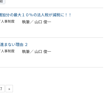
給
給与増加分の最大１０％の法人税が減税に！！
／人事制度
執筆／
山口 俊一
進まない理由 ２
／人事制度
執筆／
山口 俊一
7
»