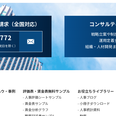
請求（全国対応）
コンサルテ
戦略立案や制
-772
運用定着
祝日を除く）
組織・人材開発
ハウ・事例
評価表・賃金表無料サンプル
お役立ちライブラリー
人事評価シートサンプル
人事ブログ
賃金表サンプル
小冊子ダウンロード
賃金分析グラフ
人事統計資料
職務記述書サンプル
動画