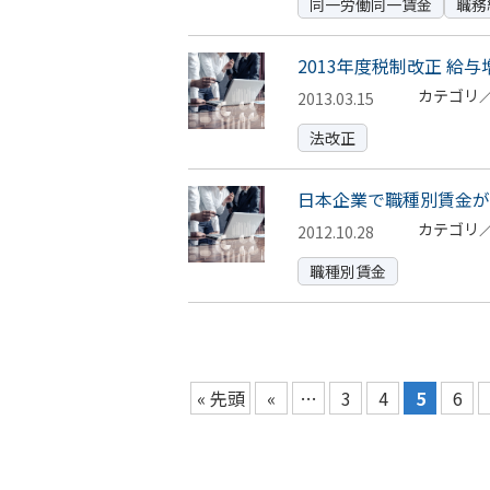
同一労働同一賃金
職務
2013年度税制改正 
カテゴリ
2013.03.15
法改正
日本企業で職種別賃金が
カテゴリ
2012.10.28
職種別賃金
« 先頭
«
…
3
4
5
6