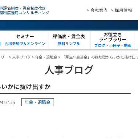
事評価制度・賃金制度改定
> 会社案内
> 採用情報
理制度運用コンサルティング
お役立ち
セミナー
評価表・賃金表
ライブラリー
例
会場参加型＆オンライン
無料サンプル
ブログ・小冊子・動画
ラリー
>
人事ブログ
>
年金・退職金
>
「厚生年金基金」の蟻地獄からいかに抜け出
人事ブログ
らいかに抜け出すか
年金・退職金
07.25