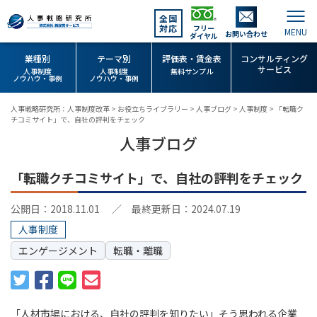
全国
対応
フリー
お問い合わせ
ダイヤル
業種別
テーマ別
評価表・賃金表
コンサルティング
サービス
人事制度
人事制度
無料サンプル
ノウハウ・事例
ノウハウ・事例
人事戦略研究所：人事制度改革
>
お役立ちライブラリー
>
人事ブログ
>
人事制度
>
「転職ク
チコミサイト」で、自社の評判をチェック
人事ブログ
「転職クチコミサイト」で、自社の評判をチェック
公開日：2018.11.01
／ 最終更新日：2024.07.19
人事制度
エンゲージメント
転職・離職
「人材市場における、自社の評判を知りたい」そう思われる企業