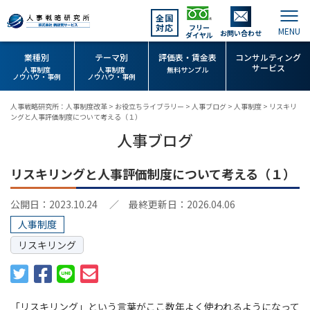
全国
対応
フリー
お問い合わせ
ダイヤル
業種別
テーマ別
評価表・賃金表
コンサルティング
サービス
人事制度
人事制度
無料サンプル
ノウハウ・事例
ノウハウ・事例
人事戦略研究所：人事制度改革
>
お役立ちライブラリー
>
人事ブログ
>
人事制度
>
リスキリ
ングと人事評価制度について考える（１）
人事ブログ
リスキリングと人事評価制度について考える（１）
公開日：2023.10.24
／ 最終更新日：2026.04.06
人事制度
リスキリング
「リスキリング」という言葉がここ数年よく使われるようになって