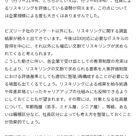
り（行う＝21.4%、どちらかといえば、行う＝45.8%）、社員によ
るリスキリングを評価している姿勢が伺えます。この点について
は企業規模による差も大きくはありませんでした。
ビズリーチ社のアンケ―ト以外にも、リスキリングに関する調査
結果が続々と出てきています。今後はDX対応に必要なITスキルの
習得を中心に、それ以外にも幅広い文脈でリスキリングが求めら
れてくると考えられます。
こうした動きに伴い、各企業で受け皿としての教育制度の充実は
もとより、リスキリングの文脈で求められる要素を人事評価制度
における評価基準としても適切に整理/再構成することが必要にな
る場面も出てくるでしょう。リスキリングによる成果を給与処遇
や昇進昇格といったキャリアアップの仕組みにも反映できるよう
にしておくこともが望まれます。その際には、対象となる社員層
について、年齢階層（若手、ミドル層、シニア層）、等級、ある
いは職種区分など、社員区分によっても考え方を整理しておくこと
が効果的でしょう。