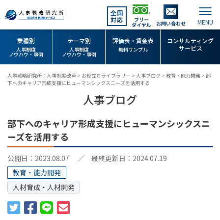
全国
対応
フリー
お問い合わせ
ダイヤル
業種別
テーマ別
評価表・賃金表
コンサルティング
サービス
人事制度
人事制度
無料サンプル
ノウハウ・事例
ノウハウ・事例
人事戦略研究所：人事制度改革
>
お役立ちライブラリー
>
人事ブログ
>
教育・能力開発
>
部
下へのキャリア形成支援にヒューマンシックスニーズを活用する
人事ブログ
部下へのキャリア形成支援にヒューマンシックスニ
ーズを活用する
公開日：2023.08.07
／ 最終更新日：2024.07.19
教育・能力開発
人材育成・人材開発