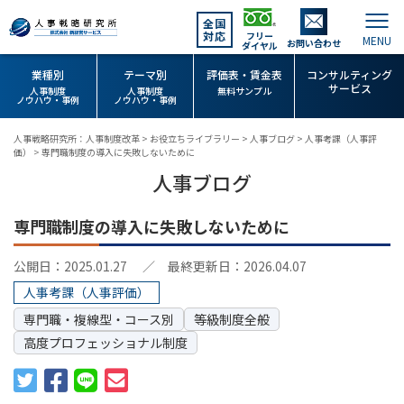
全国
対応
フリー
お問い合わせ
ダイヤル
業種別
テーマ別
評価表・賃金表
コンサルティング
サービス
人事制度
人事制度
無料サンプル
ノウハウ・事例
ノウハウ・事例
人事戦略研究所：人事制度改革
>
お役立ちライブラリー
>
人事ブログ
>
人事考課（人事評
価）
>
専門職制度の導入に失敗しないために
人事ブログ
専門職制度の導入に失敗しないために
公開日：2025.01.27
／ 最終更新日：2026.04.07
人事考課（人事評価）
専門職・複線型・コース別
等級制度全般
高度プロフェッショナル制度