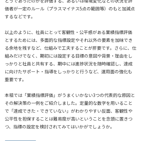
どうであったのかを評価する、あるいは環境変化などの状況を評
価者が一定のルール（プラスマイナス5点の範囲等）のもと加減点
するなどです。
以上のように、社員にとって客観性・公平感がある業績指標評価
とするためには、多面的な指標設定やそれ以外の要素を加味でき
る余地を残すなど、仕組みで工夫することが肝要です。さらに、仕
組みだけでなく、期初には設定する目標の意図や背景・理由をし
っかりと社員と共有する、期中には進捗状況を随時確認し、達成
に向けたサポート・指導をしっかりと行うなど、運用面の強化も
重要です。
本稿では「業績指標評価」がうまくいかない3つの代表的な原因と
その解決策の一例をご紹介しました。定量的な数字を用いること
で「達成できた・できていない」がわかりやすい反面、客観性や
公平性を担保することは難易度が高いということを念頭に置きつ
つ、指標の設定を検討されてみてはいかがでしょうか。