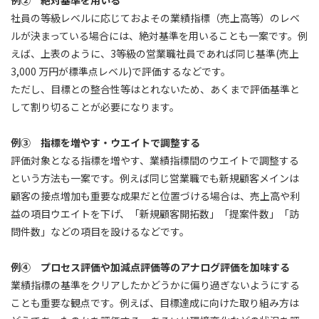
例② 絶対基準を用いる
社員の等級レベルに応じておよその業績指標（売上高等）のレベ
ルが決まっている場合には、絶対基準を用いることも一案です。例
えば、上表のように、3等級の営業職社員であれば同じ基準(売上
3,000 万円が標準点レベル)で評価するなどです。
ただし、目標との整合性等はとれないため、あくまで評価基準と
して割り切ることが必要になります。
例③ 指標を増やす・ウエイトで調整する
評価対象となる指標を増やす、業績指標間のウエイトで調整する
という方法も一案です。例えば同じ営業職でも新規顧客メインは
顧客の接点増加も重要な成果だと位置づける場合は、売上高や利
益の項目ウエイトを下げ、「新規顧客開拓数」「提案件数」「訪
問件数」などの項目を設けるなどです。
例④ プロセス評価や加減点評価等のアナログ評価を加味する
業績指標の基準をクリアしたかどうかに偏り過ぎないようにする
ことも重要な観点です。例えば、目標達成に向けた取り組み方は