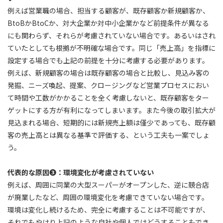
例えば営業職の場合、担当する顧客が、既存顧客か新規顧客か、
BtoBかBtoCか、対大企業か対中小企業かなど前提条件が異なる
にも関わらず、それらが考慮されていない場合です。あるいはされ
ていたとしても根拠が不明確な場合です。同じ「売上高」を指標に
設定する場合でも上記の前提を十分に考慮する必要があります。
例えば、新規顧客の場合は既存顧客の場合と比較し、見込み客の
発掘、ニーズ喚起、提案、クロージングなど営業プロセスにおい
て時間や工数がかかることを全く考慮しないと、既存顧客をター
ゲットにする方が有利になってしまいます。また今後の取引拡大が
見込まれる場合、短期的には新規売上額は僅少であっても、既存顧
客の売上高とは異なる基準で評価する、という工夫も一案でしょ
う。
代表的な原因❸：環境変化が考慮されていない
例えば、周囲に同業の大型スーパーがオープンした、逆に競合店
が廃業したなど、周囲の環境変化を考慮できていない場合です。
環境は変化し続けるため、完全に考慮することは不可能ですが、
それでもやはり上記のような自社や個人ではどうすることもでき