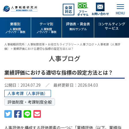
全国
対応
フリー
お問い合わせ
ダイヤル
業種別
テーマ別
評価表・賃金表
コンサルティング
サービス
人事制度
人事制度
無料サンプル
ノウハウ・事例
ノウハウ・事例
人事戦略研究所：人事制度改革
>
お役立ちライブラリー
>
人事ブログ
>
人事考課（人事評
価）
>
業績評価における適切な指標の設定方法とは？
人事ブログ
業績評価における適切な指標の設定方法とは？
公開日：2024.07.29
／ 最終更新日：2026.04.03
人事考課（人事評価）
評価制度・考課制度全般
人事評価を構成する評価要素の一つに「業績評価（以下、業績指