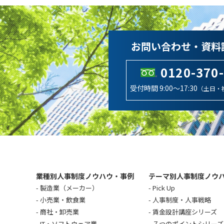
お問い合わせ・資料
0120-370
受付時間 9:00～17:30
（土日・
業種別人事制度ノウハウ・事例
テーマ別人事制度ノウ
製造業（メーカー）
Pick Up
小売業・飲食業
人事制度・人事戦略
商社・卸売業
賃金設計講座シリーズ
IT・ソフトウェア業
７つのポイントシリーズ