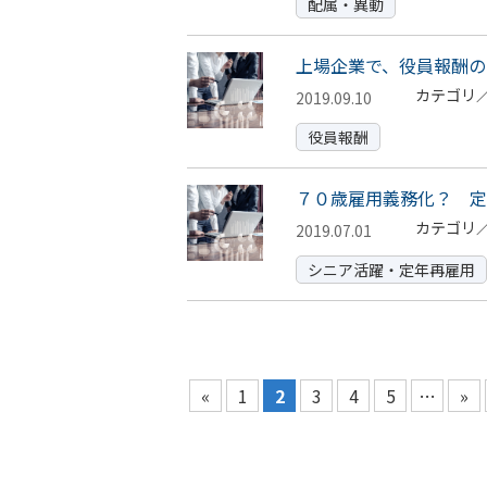
配属・異動
上場企業で、役員報酬の
カテゴリ
2019.09.10
役員報酬
７０歳雇用義務化？ 定
カテゴリ
2019.07.01
シニア活躍・定年再雇用
«
1
2
3
4
5
…
»