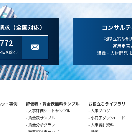
請求（全国対応）
コンサルテ
戦略立案や制
-772
運用定着
祝日を除く）
組織・人材開発
ハウ・事例
評価表・賃金表無料サンプル
お役立ちライブラリー
人事評価シートサンプル
人事ブログ
賃金表サンプル
小冊子ダウンロード
賃金分析グラフ
人事統計資料
職務記述書サンプル
動画