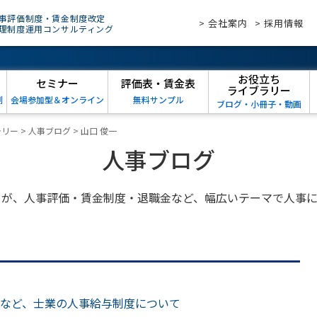
事評価制度・賃金制度改定
> 会社案内
> 採用情報
理制度運用コンサルティング
お役立ち
セミナー
評価表・賃金表
ライブラリー
例
会場参加型＆オンライン
無料サンプル
ブログ・小冊子・動画
ラリー
>
人事ブログ
>
山口 俊一
人事ブログ
トが、人事評価・賃金制度・退職金など、幅広いテーマで人事に
など、士業の人事給与制度について