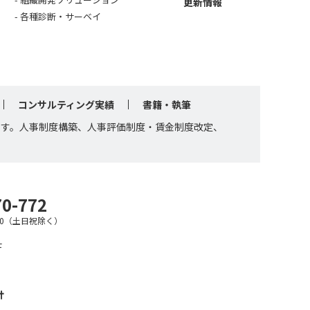
更新情報
各種診断・サーベイ
コンサルティング実績
書籍・執筆
です。人事制度構築、人事評価制度・賃金制度改定、
70-772
7:30（土日祝除く）
F
針