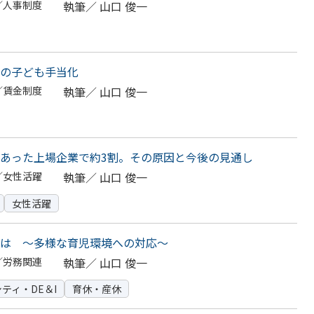
／人事制度
執筆／
山口 俊一
の子ども手当化
／賃金制度
執筆／
山口 俊一
あった上場企業で約3割。その原因と今後の見通し
／女性活躍
執筆／
山口 俊一
女性活躍
は ～多様な育児環境への対応～
／労務関連
執筆／
山口 俊一
ティ・DE＆I
育休・産休