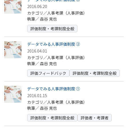
2016.06.20
カテゴリ／人事考課（人事評価）
執筆／
森谷 克也
評価制度・考課制度全般
データでみる人事評価制度 ②
2016.04.01
カテゴリ／人事考課（人事評価）
執筆／
森谷 克也
評価フィードバック
評価制度・考課制度全般
データでみる人事評価制度 ①
2016.01.15
カテゴリ／人事考課（人事評価）
執筆／
森谷 克也
評価制度・考課制度全般
評価者・考課者