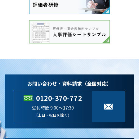
お問い合わせ・資料請求（全国対応）
0120-370-772
受付時間 9:00～17:30
（土日・祝日を除く）