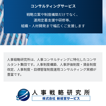
コンサルティングサービス
戦略立案や制度構築だけでなく、
運用定着支援や研修等、
組織・人材開発まで幅広くご支援します
人事戦略研究所は、人事コンサルティングに特化したコンサ
ルタント集団です。人事制度構築、人事評価制度・賃金制度
改定、人事制度・目標管理制度運用コンサルティング実績が
豊富です。