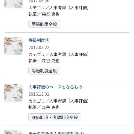
2017.06.20
カテゴリ／人事考課（人事評価）
執筆／
森谷 克也
等級制度全般
等級制度①
2017.03.22
カテゴリ／人事考課（人事評価）
執筆／
森谷 克也
等級制度全般
人事評価のベースとなるもの
2016.12.01
カテゴリ／人事考課（人事評価）
執筆／
森谷 克也
評価制度・考課制度全般
データでみる人事評価制度 ③