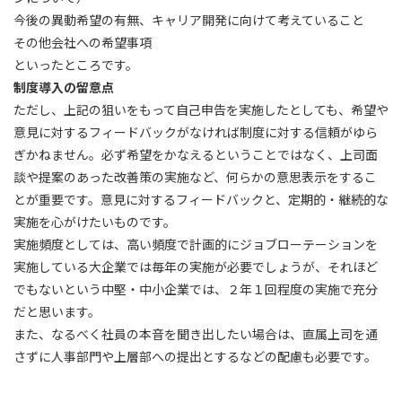
今後の異動希望の有無、キャリア開発に向けて考えていること
その他会社への希望事項
といったところです。
制度導入の留意点
ただし、上記の狙いをもって自己申告を実施したとしても、希望や
意見に対するフィードバックがなければ制度に対する信頼がゆら
ぎかねません。必ず希望をかなえるということではなく、上司面
談や提案のあった改善策の実施など、何らかの意思表示をするこ
とが重要です。意見に対するフィードバックと、定期的・継続的な
実施を心がけたいものです。
実施頻度としては、高い頻度で計画的にジョブローテーションを
実施している大企業では毎年の実施が必要でしょうが、それほど
でもないという中堅・中小企業では、２年１回程度の実施で充分
だと思います。
また、なるべく社員の本音を聞き出したい場合は、直属上司を通
さずに人事部門や上層部への提出とするなどの配慮も必要です。