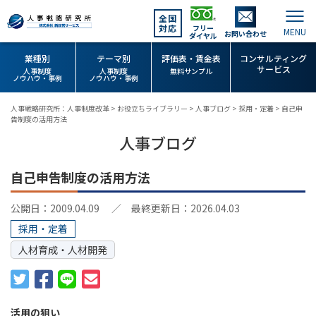
全国
対応
フリー
お問い合わせ
ダイヤル
業種別
テーマ別
評価表・賃金表
コンサルティング
サービス
人事制度
人事制度
無料サンプル
ノウハウ・事例
ノウハウ・事例
人事戦略研究所：人事制度改革
>
お役立ちライブラリー
>
人事ブログ
>
採用・定着
>
自己申
告制度の活用方法
人事ブログ
自己申告制度の活用方法
公開日：2009.04.09
／ 最終更新日：2026.04.03
採用・定着
人材育成・人材開発
活用の狙い