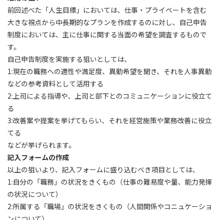
前回述べた「人生目標」においては、仕事・プライベートを含む
大きな視点から中長期的なプランを作成するのに対し、自己申告
制度においては、主に仕事に関する当面の希望を調査するもので
す。
自己申告制度を実施する狙いとしては、
1:現在の職務への適性や満足度、異動希望を聞き、それを人事異動
などの参考資料として活用する
2:上司による指導や、上司と部下とのコミュニケーションに役立て
る
3:改善案や提案を挙げてもらい、それを経営施策や業務改善に役立
てる
などが挙げられます。
記入フォームの作成
以上の狙いより、記入フォームに盛り込むべき項目としては、
1:自分の「職務」の状況をきくもの（仕事の難易度や量、能力発揮
の状況について）
2:所属する「職場」の状況をきくもの（人間関係やコニュケーショ
ンについて）